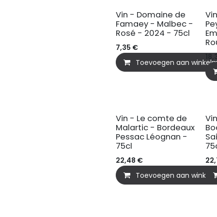
Vin - Domaine de
Vi
Famaey - Malbec -
Pe
Rosé - 2024 - 75cl
Em
Ro
7,35
€
18,
Toevoegen aan winkel
Vin - Le comte de
Vi
Malartic - Bordeaux
Bo
Pessac Léognan -
Sa
75cl
75
22,48
€
22
Toevoegen aan winkel