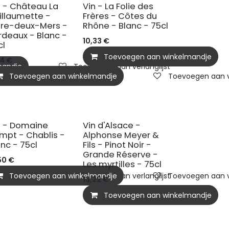
n - Château La
Vin - La Folie des
illaumette -
Frères - Côtes du
tre-deux-Mers -
Rhône - Blanc - 75cl
rdeaux - Blanc -
10,33
€
cl
Toevoegen aan winkelmandje
44
€
mandje
Toevoegen aan verlanglijst
Toevoegen aan winkelmandje
Toevoegen aan ve
n - Domaine
Vin d'Alsace -
mpt - Chablis -
Alphonse Meyer &
anc - 75cl
Fils - Pinot Noir -
Grande Réserve -
50
€
Les myrtilles - 75cl
mandje
Toevoegen aan winkelmandje
Toevoegen aan verlanglijst
Toevoegen aan ve
13,22
€
Toevoegen aan winkelmandje