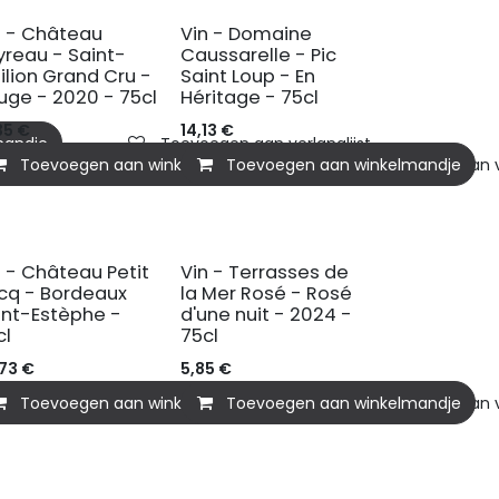
n - Château
Vin - Domaine
yreau - Saint-
Caussarelle - Pic
ilion Grand Cru -
Saint Loup - En
uge - 2020 - 75cl
Héritage - 75cl
35
€
14,13
€
mandje
Toevoegen aan verlanglijst
Toevoegen aan winkelmandje
Toevoegen aan winkelmandje
Toevoegen aan ve
n - Château Petit
Vin - Terrasses de
cq - Bordeaux
la Mer Rosé - Rosé
int-Estèphe -
d'une nuit - 2024 -
cl
75cl
,73
€
5,85
€
mandje
Toevoegen aan winkelmandje
Toevoegen aan verlanglijst
Toevoegen aan winkelmandje
Toevoegen aan ve