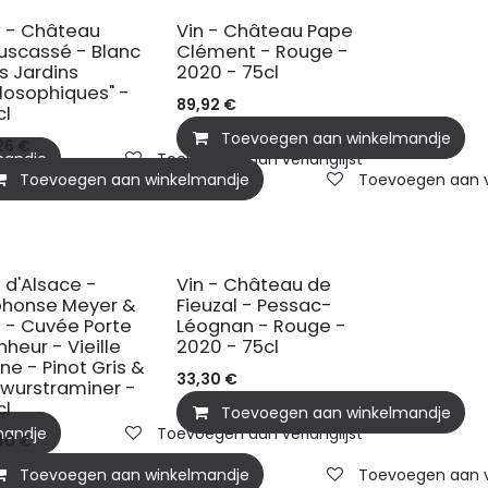
n - Château
Vin - Château Pape
uscassé - Blanc
Clément - Rouge -
es Jardins
2020 - 75cl
ilosophiques" -
89,92
€
cl
Toevoegen aan winkelmandje
26
€
mandje
Toevoegen aan verlanglijst
Toevoegen aan winkelmandje
Toevoegen aan ve
n d'Alsace -
Vin - Château de
phonse Meyer &
Fieuzal - Pessac-
ls - Cuvée Porte
Léognan - Rouge -
nheur - Vieille
2020 - 75cl
ne - Pinot Gris &
33,30
€
wurstraminer -
cl
Toevoegen aan winkelmandje
mandje
Toevoegen aan verlanglijst
40
€
Toevoegen aan winkelmandje
Toevoegen aan ve