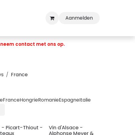
Aanmelden
, neem contact met ons op.
ys
France
ue
France
Hongrie
Romanie
Espagne
Italie
n - Picart-Thiout -
Vin d'Alsace -
teaux
Alphonse Meyer &