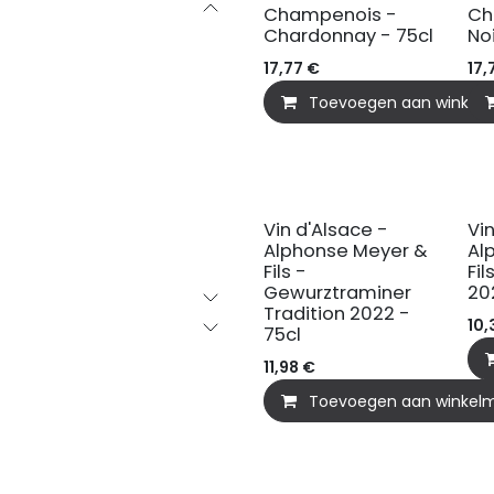
Champenois -
Ch
Chardonnay - 75cl
Noi
17,77
€
17,
Toevoegen aan winkel
Vin d'Alsace -
Vi
Alphonse Meyer &
Al
Fils -
Fil
Gewurztraminer
20
Tradition 2022 -
10,
75cl
11,98
€
Toevoegen aan winkel