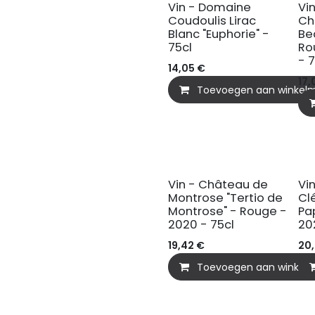
Vin - Domaine
Vi
Coudoulis Lirac
Ch
Blanc "Euphorie" -
Be
75cl
Ro
- 
14,05
€
17,
Toevoegen aan winkel
Vin - Château de
Vi
Montrose "Tertio de
Cl
Montrose" - Rouge -
Pa
2020 - 75cl
20
19,42
€
20
Toevoegen aan winkel