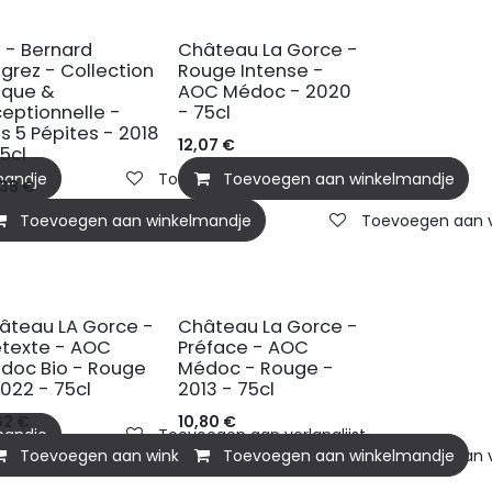
n - Bernard
Château La Gorce -
grez - Collection
Rouge Intense -
ique &
AOC Médoc - 2020
ceptionnelle -
- 75cl
s 5 Pépites - 2018
12,07
€
75cl
mandje
Toevoegen aan verlanglijst
Toevoegen aan winkelmandje
,38
€
Toevoegen aan winkelmandje
Toevoegen aan ve
IO
âteau LA Gorce -
Château La Gorce -
étexte - AOC
Préface - AOC
doc Bio - Rouge
Médoc - Rouge -
2022 - 75cl
2013 - 75cl
62
€
10,80
€
mandje
Toevoegen aan verlanglijst
Toevoegen aan winkelmandje
Toevoegen aan winkelmandje
Toevoegen aan ve