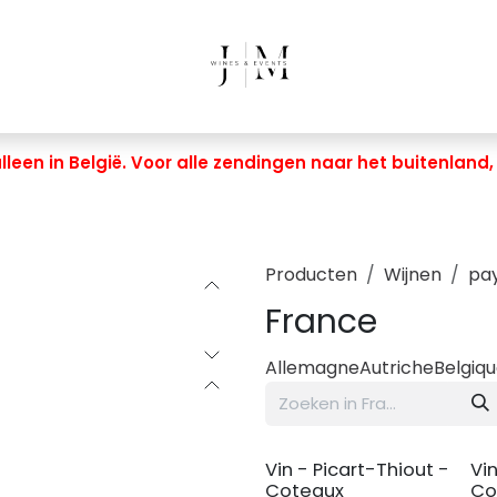
leen in België. Voor alle zendingen naar het buitenland
Producten
Wijnen
pa
France
Allemagne
Autriche
Belgiq
Vin - Picart-Thiout -
Vi
Coteaux
Co