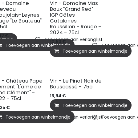
n - Domaine
Vin - Domaine Mas
eveau
Baux "Grand Red"
aujolais-Leynes
IGP Côtes
uge "Le Bouteau"
Catalanes
75cl
Roussillon - Rouge -
2024 - 75cl
02
€
mandje
Toevoegen aan verlanglijst
10,83
€
Toevoegen aan winkelmandje
Toevoegen aan ve
Toevoegen aan winkelmandje
n - Château Pape
Vin - Le Pinot Noir de
ément "L'âme de
Bouscassé - 75cl
pe Clément" -
16,94
€
22 - 75cl
Toevoegen aan winkelmandje
,25
€
mandje
Toevoegen aan winkelmandje
Toevoegen aan verlanglijst
Toevoegen aan ve