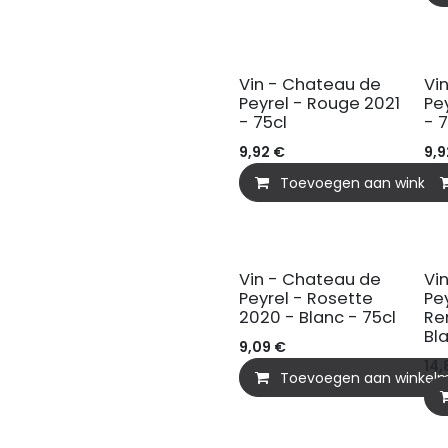
BIO
B
Vin - Chateau de
Vi
Peyrel - Rouge 2021
Pe
- 75cl
- 
9,92
€
9,9
Toevoegen aan winkel
Vin - Chateau de
Vi
Peyrel - Rosette
Pe
2020 - Blanc - 75cl
Re
Bl
9,09
€
14,
Toevoegen aan winkel