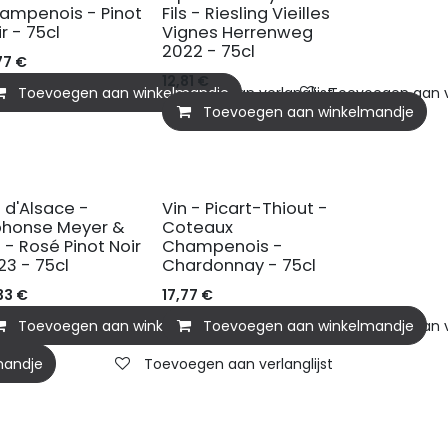
ampenois - Pinot
Fils - Riesling Vieilles
r - 75cl
Vignes Herrenweg
2022 - 75cl
77
€
12,81
€
mandje
Toevoegen aan winkelmandje
Toevoegen aan verlanglijst
Toevoegen aan ve
Toevoegen aan winkelmandje
n d'Alsace -
Vin - Picart-Thiout -
phonse Meyer &
Coteaux
s - Rosé Pinot Noir
Champenois -
23 - 75cl
Chardonnay - 75cl
33
€
17,77
€
Toevoegen aan winkelmandje
Toevoegen aan winkelmandje
Toevoegen aan ve
mandje
Toevoegen aan verlanglijst