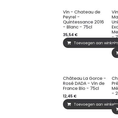
Vin - Chateau de
Vi
Peyrel -
Ma
Quintessance 2016
Un
- Blanc - 75cl
Ex
Me
35,54
€
- 
Toevoegen aan winkel
74
BIO
B
Château La Gorce -
Ch
Rosé DADA - Vin de
Pr
France Bio - 75cl
Mé
- 
12,45
€
12,
Toevoegen aan winkel