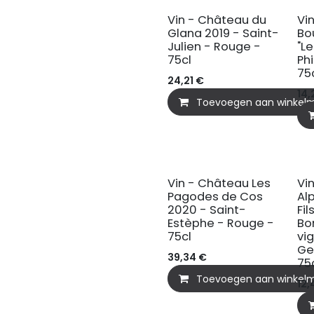
Vin - Château du
Vi
Glana 2019 - Saint-
Bo
Julien - Rouge -
"L
75cl
Ph
75
24,21
€
14,
Toevoegen aan winkel
Vin - Château Les
Vi
Pagodes de Cos
Al
2020 - Saint-
Fi
Estèphe - Rouge -
Bo
75cl
vig
Ge
39,34
€
75
Toevoegen aan winkel
12,