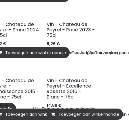
IO
BIO
n - Chateau de
Vin - Chateau de
yrel - Blanc 2024
Peyrel - Rosé 2023 -
75cl
75cl
2
€
8,26
€
mandje
Toevoegen aan winkelmandje
Toevoegen aan verlanglijst
Toevoegen aan verlanglijst
Toevoegen aan ve
n - Chateau de
Vin - Chateau de
yrel -
Peyrel - Excellence
naissance 2015 -
Rosette 2016 -
anc - 75cl
Blanc - 75cl
88
€
14,88
€
mandje
Toevoegen aan verlanglijst
Toevoegen aan winkelmandje
Toevoegen aan winkelmandje
Toevoegen aan ve