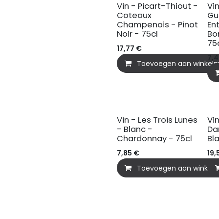
Vin - Picart-Thiout -
Vi
Coteaux
Gu
Champenois - Pinot
En
Noir - 75cl
Bo
75
17,77
€
7,
Toevoegen aan winkel
Vin - Les Trois Lunes
Vi
- Blanc -
Da
Chardonnay - 75cl
Bl
7,85
€
19,
Toevoegen aan winkel