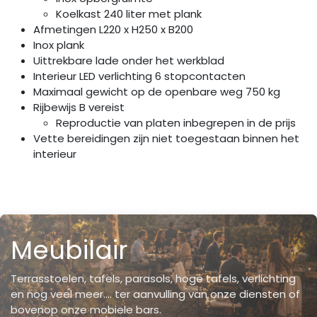
Koelkast 240 liter met plank
Afmetingen L220 x H250 x B200
Inox plank
Uittrekbare lade onder het werkblad
Interieur LED verlichting 6 stopcontacten
Maximaal gewicht op de openbare weg 750 kg
Rijbewijs B vereist
Reproductie van platen inbegrepen in de prijs
Vette bereidingen zijn niet toegestaan binnen het
interieur
Meubilair
Terrasstoelen, tafels, parasols, hoge tafels, verlichting
en nog veel meer.... ter aanvulling van onze diensten of
bovenop onze mobiele bars.