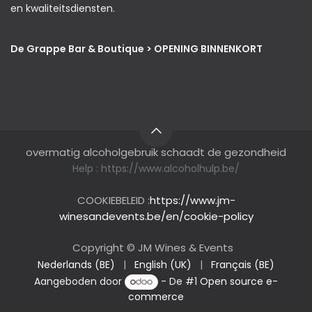
en kwaliteitsdiensten.
De Grappe Bar & Boutique > OPENING BINNENKORT
overmatig alcoholgebruik schaadt de gezondheid
Help :
https://www.alcoholhulp.be/
COOKIEBELEID :
https://www.jm-
winesandevents.be/en/cookie-policy
Copyright © JM Wines & Events
Nederlands (BE)
|
English (UK)
|
Français (BE)
Aangeboden door
- De #1
Open source e-
commerce