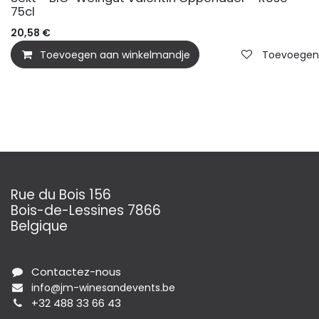
75cl
20,58
€
Toevoegen aan winkelmandje
Toevoegen a
Rue du Bois 156
Bois-de-Lessines 7866
Belgique
Contactez-nous
info@jm-winesandevents.be
+32 488 33 66 43