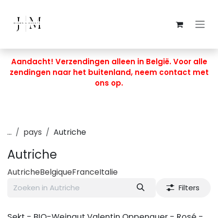
Overslaan naar inhoud
Aandacht! Verzendingen alleen in België. Voor alle
zendingen naar het buitenland, neem contact met
ons op.
...
pays
Autriche
Autriche
Autriche
Belgique
France
Italie
Filters
BIO
Sekt - BIO-Weingut Valentin Oppenauer - Rosé -