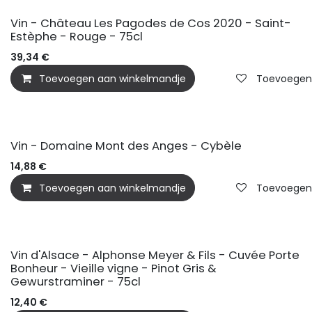
Vin - Château Les Pagodes de Cos 2020 - Saint-
Estèphe - Rouge - 75cl
39,34
€
Toevoegen aan winkelmandje
Toevoegen a
Vin - Domaine Mont des Anges - Cybèle
14,88
€
Toevoegen aan winkelmandje
Toevoegen a
Vin d'Alsace - Alphonse Meyer & Fils - Cuvée Porte
Bonheur - Vieille vigne - Pinot Gris &
Gewurstraminer - 75cl
12,40
€