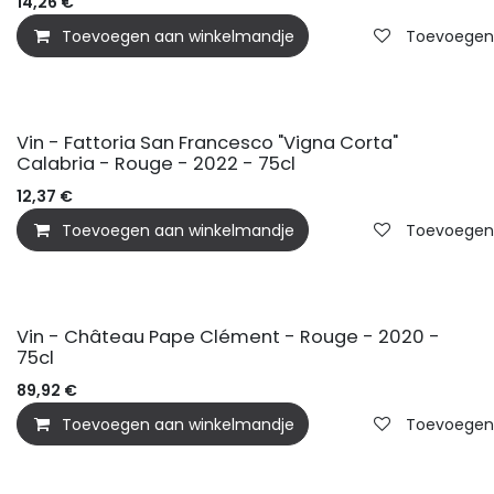
14,26
€
Toevoegen aan winkelmandje
Toevoegen a
Vin - Fattoria San Francesco "Vigna Corta"
Calabria - Rouge - 2022 - 75cl
12,37
€
Toevoegen aan winkelmandje
Toevoegen a
Vin - Château Pape Clément - Rouge - 2020 -
75cl
89,92
€
Toevoegen aan winkelmandje
Toevoegen a