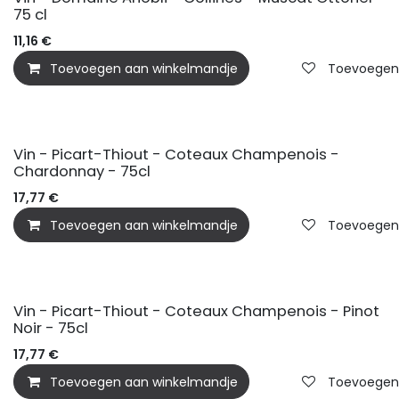
75 cl
11,16
€
Toevoegen aan winkelmandje
Toevoegen a
Vin - Picart-Thiout - Coteaux Champenois -
Chardonnay - 75cl
17,77
€
Toevoegen aan winkelmandje
Toevoegen a
Vin - Picart-Thiout - Coteaux Champenois - Pinot
Noir - 75cl
17,77
€
Toevoegen aan winkelmandje
Toevoegen a