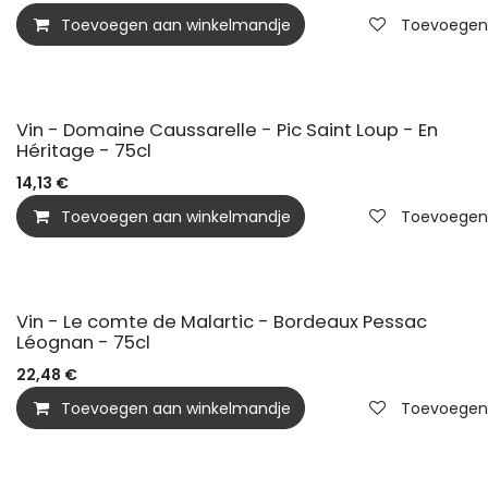
Toevoegen aan winkelmandje
Toevoegen a
Vin - Domaine Caussarelle - Pic Saint Loup - En
Héritage - 75cl
14,13
€
Toevoegen aan winkelmandje
Toevoegen a
Vin - Le comte de Malartic - Bordeaux Pessac
Léognan - 75cl
22,48
€
Toevoegen aan winkelmandje
Toevoegen a