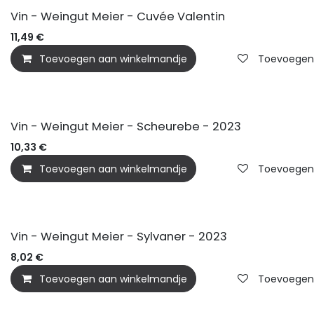
BIO
Vin - Weingut Meier - Cuvée Valentin
11,49
€
Toevoegen aan winkelmandje
Toevoegen a
BIO
Vin - Weingut Meier - Scheurebe - 2023
10,33
€
Toevoegen aan winkelmandje
Toevoegen a
BIO
Vin - Weingut Meier - Sylvaner - 2023
8,02
€
Toevoegen aan winkelmandje
Toevoegen a