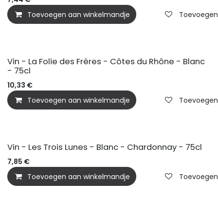
Toevoegen aan winkelmandje
Toevoegen a
Vin - La Folie des Frères - Côtes du Rhône - Blanc
- 75cl
10,33
€
Toevoegen aan winkelmandje
Toevoegen a
Vin - Les Trois Lunes - Blanc - Chardonnay - 75cl
7,85
€
Toevoegen aan winkelmandje
Toevoegen a