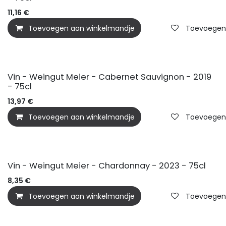
11,16
€
Toevoegen aan winkelmandje
Toevoegen a
BIO
Vin - Weingut Meier - Cabernet Sauvignon - 2019
- 75cl
13,97
€
Toevoegen aan winkelmandje
Toevoegen a
BIO
Vin - Weingut Meier - Chardonnay - 2023 - 75cl
8,35
€
Toevoegen aan winkelmandje
Toevoegen a