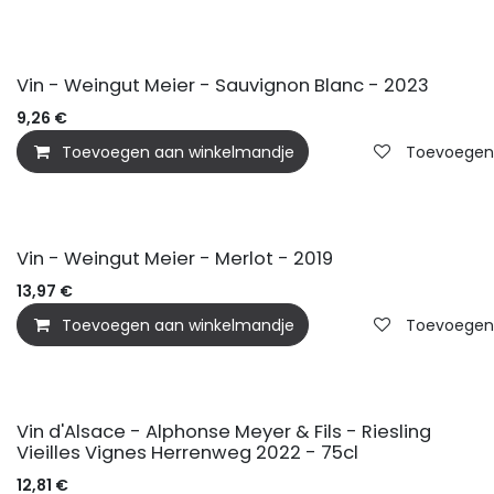
BIO
Vin - Weingut Meier - Sauvignon Blanc - 2023
9,26
€
Toevoegen aan winkelmandje
Toevoegen a
BIO
Vin - Weingut Meier - Merlot - 2019
13,97
€
Toevoegen aan winkelmandje
Toevoegen a
Vin d'Alsace - Alphonse Meyer & Fils - Riesling
Vieilles Vignes Herrenweg 2022 - 75cl
12,81
€