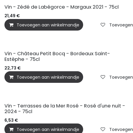
Vin - Zédé de Labégorce - Margaux 2021 - 75cl
21,49
€
Toevoegen aan winkelmandje
Toevoegen a
Vin - Château Petit Bocq - Bordeaux Saint-
Estèphe - 75cl
22,73
€
Toevoegen aan winkelmandje
Toevoegen a
Vin - Terrasses de la Mer Rosé - Rosé d'une nuit -
2024 - 75cl
6,53
€
Toevoegen aan winkelmandje
Toevoegen a