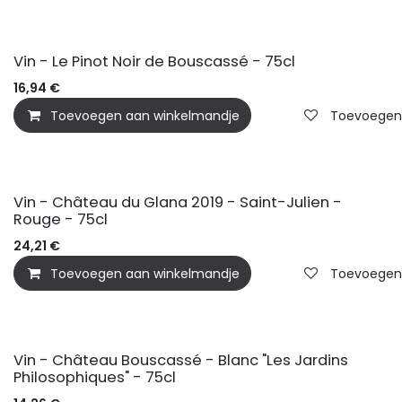
Vin - Le Pinot Noir de Bouscassé - 75cl
16,94
€
Toevoegen aan winkelmandje
Toevoegen a
Vin - Château du Glana 2019 - Saint-Julien -
Rouge - 75cl
24,21
€
Toevoegen aan winkelmandje
Toevoegen a
Vin - Château Bouscassé - Blanc "Les Jardins
Philosophiques" - 75cl