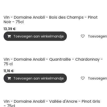
Vin - Domaine Anobli - Bois des Champs - Pinot
Noir - 75cl
13,39
€
Toevoegen aan winkelmandje
Toevoegen a
Vin - Domaine Anobli - Quantraille - Chardonnay -
75 cl
11,16
€
Toevoegen aan winkelmandje
Toevoegen a
Vin - Domaine Anobli - Vallée d'Ancre - Pinot Gris
- 75cl