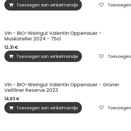
Toevoegen aan winkelmandje
Toevoegen a
BIO
Vin - BIO-Weingut Valentin Oppenauer -
Muskateller 2024 - 75cl
12,31
€
Toevoegen aan winkelmandje
Toevoegen a
BIO
Vin - BIO-Weingut Valentin Oppenauer - Grüner
Veltliner Reserve 2023
14,63
€
Toevoegen aan winkelmandje
Toevoegen a