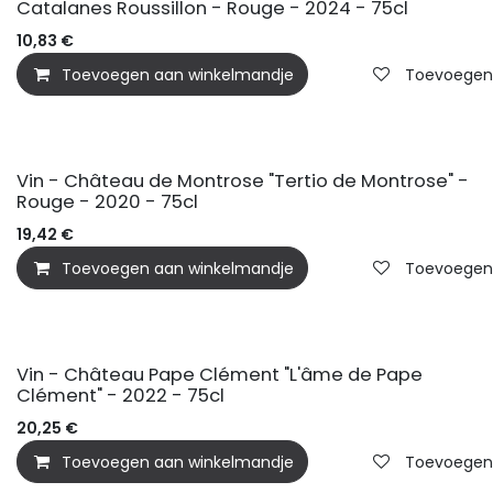
Catalanes Roussillon - Rouge - 2024 - 75cl
10,83
€
Toevoegen aan winkelmandje
Toevoegen a
Vin - Château de Montrose "Tertio de Montrose" -
Rouge - 2020 - 75cl
19,42
€
Toevoegen aan winkelmandje
Toevoegen a
Vin - Château Pape Clément "L'âme de Pape
Clément" - 2022 - 75cl
20,25
€
Toevoegen aan winkelmandje
Toevoegen a