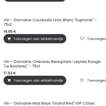
Vin - Domaine Coudoulis Lirac Blanc "Euphorie" -
75cl
14,05
€
Toevoegen aan winkelmandje
Toevoegen a
Vin - Domaine Cheveau Beaujolais-Leynes Rouge
"Le Bouteau" - 75cl
17,02
€
Toevoegen aan winkelmandje
Toevoegen a
Vin - Domaine Mas Baux "Grand Red" IGP Côtes