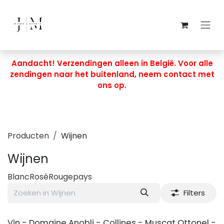
Overslaan naar inhoud
Aandacht! Verzendingen alleen in België. Voor alle
zendingen naar het buitenland, neem contact met
ons op.
Producten
Wijnen
Wijnen
Blanc
Rosé
Rouge
pays
Filters
Vin - Domaine Anobli - Collines - Muscat Ottonel -