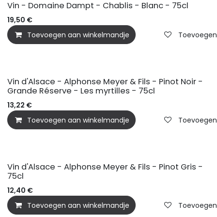
Vin - Domaine Dampt - Chablis - Blanc - 75cl
19,50
€
Toevoegen aan winkelmandje
Toevoegen a
Vin d'Alsace - Alphonse Meyer & Fils - Pinot Noir -
Grande Réserve - Les myrtilles - 75cl
13,22
€
Toevoegen aan winkelmandje
Toevoegen a
Vin d'Alsace - Alphonse Meyer & Fils - Pinot Gris -
75cl
12,40
€
Toevoegen aan winkelmandje
Toevoegen a