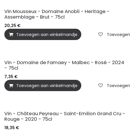
Vin Mousseux - Domaine Anobli - Heritage -
Assemblage - Brut - 75cl
20,25
€
Toevoegen aan winkelmandje
Toevoegen a
Vin - Domaine de Famaey - Malbec - Rosé - 2024
- 75cl
7,35
€
Toevoegen aan winkelmandje
Toevoegen a
Vin - Château Peyreau - Saint-Emilion Grand Cru -
Rouge - 2020 - 75cl
18,35
€