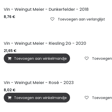
Vin - Weingut Meier - Dunkerfelder - 2018
8,76
€
Toevoegen aan verlanglijst
BIO
Vin - Weingut Meier - Riesling 2G - 2020
21,65
€
Toevoegen aan winkelmandje
Toevoegen a
BIO
Vin - Weingut Meier - Rosé - 2023
8,02
€
Toevoegen aan winkelmandje
Toevoegen a