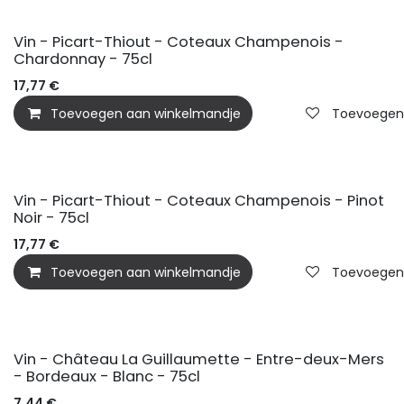
Vin - Picart-Thiout - Coteaux Champenois -
Chardonnay - 75cl
17,77
€
Toevoegen aan winkelmandje
Toevoegen a
Vin - Picart-Thiout - Coteaux Champenois - Pinot
Noir - 75cl
17,77
€
Toevoegen aan winkelmandje
Toevoegen a
Vin - Château La Guillaumette - Entre-deux-Mers
- Bordeaux - Blanc - 75cl
7,44
€