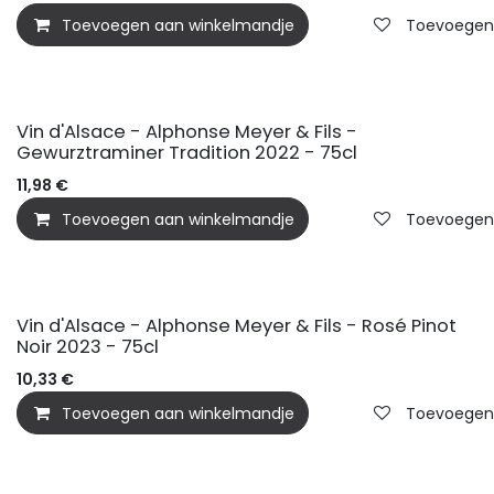
Toevoegen aan winkelmandje
Toevoegen a
Vin d'Alsace - Alphonse Meyer & Fils -
Gewurztraminer Tradition 2022 - 75cl
11,98
€
Toevoegen aan winkelmandje
Toevoegen a
Vin d'Alsace - Alphonse Meyer & Fils - Rosé Pinot
Noir 2023 - 75cl
10,33
€
Toevoegen aan winkelmandje
Toevoegen a