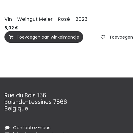
BIO
Vin - Weingut Meier - Rosé - 2023
8,02
€
Toevoegen aan winkelmandje
Toevoegen a
Rue du Bois 156
Bois-de-Lessines 7866
Belgique
Contactez-nous