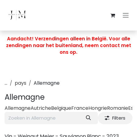
Overslaan naar inhoud
Aandacht! Verzendingen alleen in België. Voor alle
zendingen naar het buitenland, neem contact met
ons op.
...
pays
Allemagne
Allemagne
Allemagne
Autriche
Belgique
France
Hongrie
Romanie
Es
Filters
BIO
Vin - Weingut Meier - Sauvignon Blanc - 2023