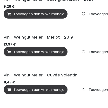
9,26
€
Toevoegen aan winkelmandje
Toevoegen a
BIO
Vin - Weingut Meier - Merlot - 2019
13,97
€
Toevoegen aan winkelmandje
Toevoegen a
BIO
Vin - Weingut Meier - Cuvée Valentin
11,49
€
Toevoegen aan winkelmandje
Toevoegen a