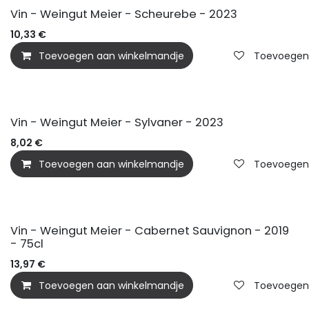
BIO
Vin - Weingut Meier - Scheurebe - 2023
10,33
€
Toevoegen aan winkelmandje
Toevoegen a
BIO
Vin - Weingut Meier - Sylvaner - 2023
8,02
€
Toevoegen aan winkelmandje
Toevoegen a
BIO
Vin - Weingut Meier - Cabernet Sauvignon - 2019
- 75cl
13,97
€
Toevoegen aan winkelmandje
Toevoegen a