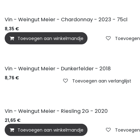
BIO
Vin - Weingut Meier - Chardonnay - 2023 - 75cl
8,35
€
Toevoegen aan winkelmandje
Toevoegen a
Vin - Weingut Meier - Dunkerfelder - 2018
8,76
€
Toevoegen aan verlanglijst
BIO
Vin - Weingut Meier - Riesling 2G - 2020
21,65
€
Toevoegen aan winkelmandje
Toevoegen a