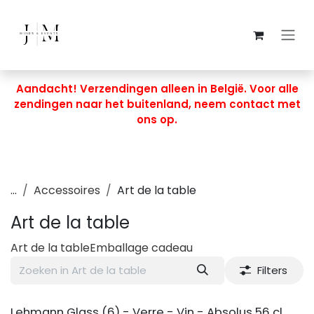
Overslaan naar inhoud
Aandacht! Verzendingen alleen in België. Voor alle
zendingen naar het buitenland, neem contact met
ons op.
...
Accessoires
Art de la table
Art de la table
Art de la table
Emballage cadeau
Filters
Lehmann Glass (6) - Verre - Vin - Absolus 56 cl