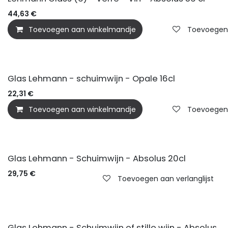
44,63
€
Toevoegen aan winkelmandje
Toevoegen a
Glas Lehmann - schuimwijn - Opale 16cl
22,31
€
Toevoegen aan winkelmandje
Toevoegen a
Glas Lehmann - Schuimwijn - Absolus 20cl
29,75
€
Toevoegen aan verlanglijst
Glas Lehmann - Schuimwijn of stille wijn - Absolus