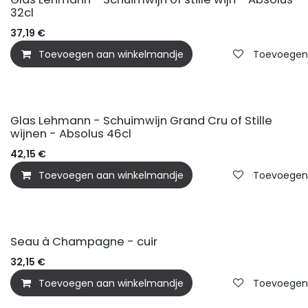
32cl
37,19
€
Toevoegen aan winkelmandje
Toevoegen a
Glas Lehmann - Schuimwijn Grand Cru of Stille
wijnen - Absolus 46cl
42,15
€
Toevoegen aan winkelmandje
Toevoegen a
Seau à Champagne - cuir
32,15
€
Toevoegen aan winkelmandje
Toevoegen a