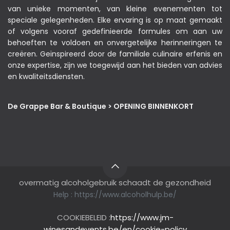
van unieke momenten, van kleine evenementen tot
speciale gelegenheden. Elke ervaring is op maat gemaakt
of volgens vooraf gedefinieerde formules om aan uw
behoeften te voldoen en onvergetelijke herinneringen te
creëren. Geïnspireerd door de familiale culinaire erfenis en
onze expertise, zijn we toegewijd aan het bieden van advies
en kwaliteitsdiensten.
De Grappe Bar & Boutique > OPENING BINNENKORT
overmatig alcoholgebruik schaadt de gezondheid
Help :
https://www.alcoholhulp.be/
COOKIEBELEID :
https://www.jm-
winesandevents.be/en/cookie-policy