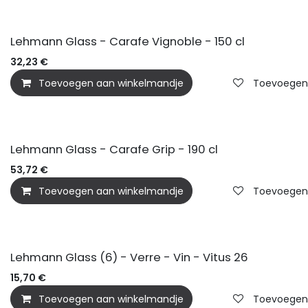
Lehmann Glass - Carafe Vignoble - 150 cl
32,23
€
Toevoegen aan winkelmandje
Toevoegen a
Lehmann Glass - Carafe Grip - 190 cl
53,72
€
Toevoegen aan winkelmandje
Toevoegen a
Lehmann Glass (6) - Verre - Vin - Vitus 26
15,70
€
Toevoegen aan winkelmandje
Toevoegen a