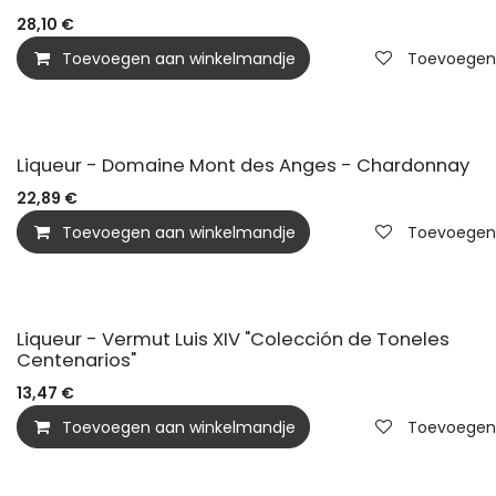
28,10
€
Toevoegen aan winkelmandje
Toevoegen a
Liqueur - Domaine Mont des Anges - Chardonnay
22,89
€
Toevoegen aan winkelmandje
Toevoegen a
Liqueur - Vermut Luis XIV "Colección de Toneles
Centenarios"
13,47
€
Toevoegen aan winkelmandje
Toevoegen a