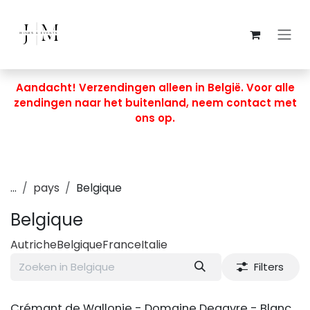
Overslaan naar inhoud
Aandacht! Verzendingen alleen in België. Voor alle
zendingen naar het buitenland, neem contact met
ons op.
...
pays
Belgique
Belgique
Autriche
Belgique
France
Italie
Filters
Crémant de Wallonie - Domaine Degavre - Blanc