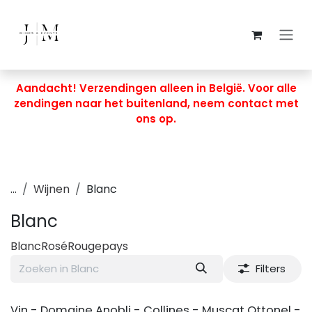
Overslaan naar inhoud
Aandacht! Verzendingen alleen in België. Voor alle
zendingen naar het buitenland, neem contact met
ons op.
...
Wijnen
Blanc
Blanc
Blanc
Rosé
Rouge
pays
Filters
Vin - Domaine Anobli - Collines - Muscat Ottonel -