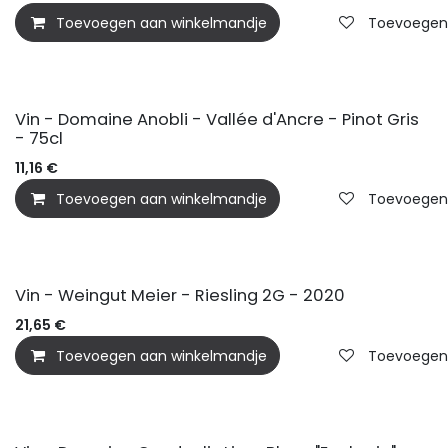
Toevoegen aan winkelmandje
Toevoegen a
Vin - Domaine Anobli - Vallée d'Ancre - Pinot Gris
- 75cl
11,16
€
Toevoegen aan winkelmandje
Toevoegen a
BIO
Vin - Weingut Meier - Riesling 2G - 2020
21,65
€
Toevoegen aan winkelmandje
Toevoegen a