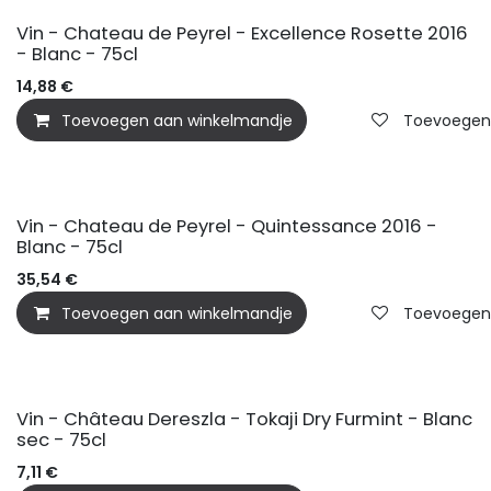
Vin - Chateau de Peyrel - Excellence Rosette 2016
- Blanc - 75cl
14,88
€
Toevoegen aan winkelmandje
Toevoegen a
Vin - Chateau de Peyrel - Quintessance 2016 -
Blanc - 75cl
35,54
€
Toevoegen aan winkelmandje
Toevoegen a
Vin - Château Dereszla - Tokaji Dry Furmint - Blanc
sec - 75cl
7,11
€