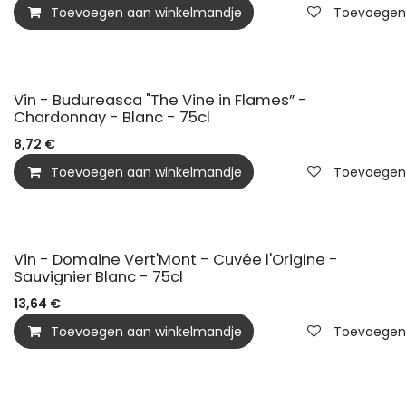
Toevoegen aan winkelmandje
Toevoegen a
Vin - Budureasca "The Vine in Flames” -
Chardonnay - Blanc - 75cl
8,72
€
Toevoegen aan winkelmandje
Toevoegen a
Vin - Domaine Vert'Mont - Cuvée l'Origine -
Sauvignier Blanc - 75cl
13,64
€
Toevoegen aan winkelmandje
Toevoegen a