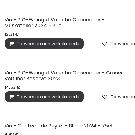
BIO
Vin - BIO-Weingut Valentin Oppenauer -
Muskateller 2024 - 75cl
12,31
€
Toevoegen aan winkelmandje
Toevoegen a
BIO
Vin - BIO-Weingut Valentin Oppenauer - Grüner
Veltliner Reserve 2023
14,63
€
Toevoegen aan winkelmandje
Toevoegen a
BIO
Vin - Chateau de Peyrel - Blanc 2024 - 75cl
9,92
€