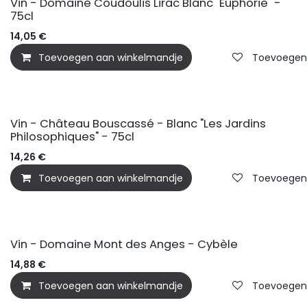
Vin - Domaine Coudoulis Lirac Blanc "Euphorie" -
75cl
14,05
€
Toevoegen aan winkelmandje
Toevoegen a
Vin - Château Bouscassé - Blanc "Les Jardins
Philosophiques" - 75cl
14,26
€
Toevoegen aan winkelmandje
Toevoegen a
Vin - Domaine Mont des Anges - Cybèle
14,88
€
Toevoegen aan winkelmandje
Toevoegen a