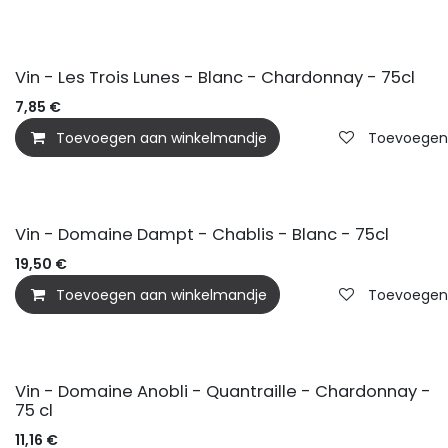
Vin - Les Trois Lunes - Blanc - Chardonnay - 75cl
7,85
€
Toevoegen aan winkelmandje
Toevoegen a
Vin - Domaine Dampt - Chablis - Blanc - 75cl
19,50
€
Toevoegen aan winkelmandje
Toevoegen a
Vin - Domaine Anobli - Quantraille - Chardonnay -
75 cl
11,16
€