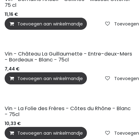
75 cl
11,16
€
Toevoegen aan winkelmandje
Toevoegen a
Vin - Château La Guillaumette - Entre-deux-Mers
- Bordeaux - Blanc - 75cl
7,44
€
Toevoegen aan winkelmandje
Toevoegen a
Vin - La Folie des Frères - Côtes du Rhône - Blanc
- 75cl
10,33
€
Toevoegen aan winkelmandje
Toevoegen a