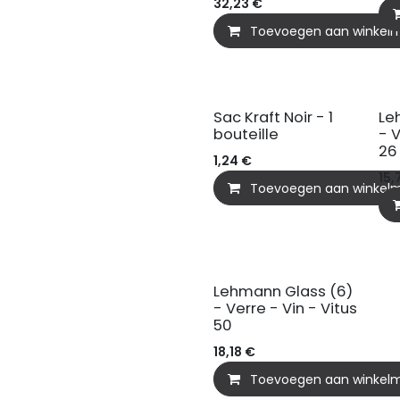
32,23
€
Toevoegen aan winkel
Sac Kraft Noir - 1
Le
bouteille
- V
26
1,24
€
15,
Toevoegen aan winkel
Lehmann Glass (6)
- Verre - Vin - Vitus
50
18,18
€
Toevoegen aan winkel