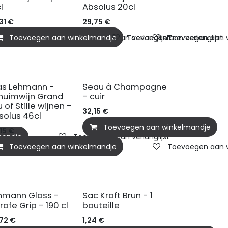
l
Absolus 20cl
31
€
29,75
€
mandje
Toevoegen aan winkelmandje
Toevoegen aan verlanglijst
Toevoegen aan verlanglijst
Toevoegen aan ve
as Lehmann -
Seau à Champagne
huimwijn Grand
- cuir
 of Stille wijnen -
32,15
€
solus 46cl
Toevoegen aan winkelmandje
15
€
mandje
Toevoegen aan verlanglijst
Toevoegen aan winkelmandje
Toevoegen aan ve
hmann Glass -
Sac Kraft Brun - 1
rafe Grip - 190 cl
bouteille
,72
€
1,24
€