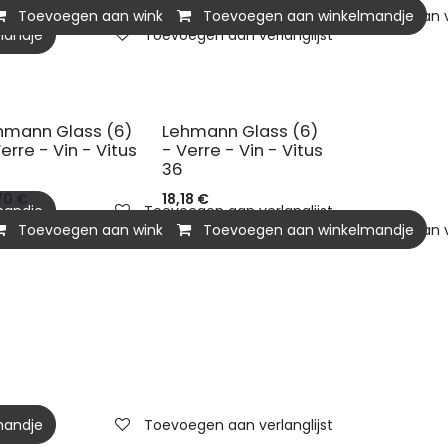
Toevoegen aan winkelmandje
Toevoegen aan winkelmandje
Toevoegen aan ve
mandje
Toevoegen aan verlanglijst
hmann Glass (6)
Lehmann Glass (6)
erre - Vin - Vitus
- Verre - Vin - Vitus
36
70
€
18,18
€
mandje
Toevoegen aan verlanglijst
Toevoegen aan winkelmandje
Toevoegen aan winkelmandje
Toevoegen aan ve
mandje
Toevoegen aan verlanglijst