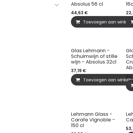
Absolus 56 cl
16c
44,63
€
22,
Toevoegen aan winkel
Glas Lehmann -
Gl
Schuimwijn of stille
Sc
wijn - Absolus 32cl
Cru
Ab
37,19
€
42,
Toevoegen aan winkel
Lehmann Glass -
Le
Carafe Vignoble -
Ca
150 cl
53