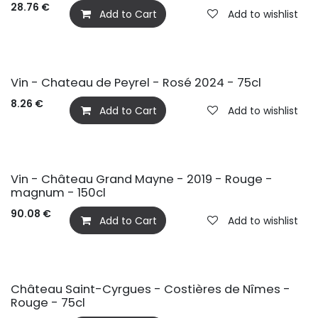
28.76
€
Add to Cart
Add to wishlist
BIO
Vin - Chateau de Peyrel - Rosé 2024 - 75cl
8.26
€
Add to Cart
Add to wishlist
Vin - Château Grand Mayne - 2019 - Rouge -
magnum - 150cl
90.08
€
Add to Cart
Add to wishlist
BIO
Château Saint-Cyrgues - Costières de Nîmes -
Rouge - 75cl