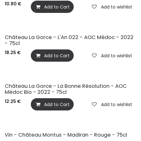
10.80
€
Add to Cart
Add to wishlist
Château La Gorce - L'An 022 - AOC Médoc - 2022
- 75cl
18.25
€
Add to Cart
Add to wishlist
BIO
Château La Gorce - La Bonne Résolution - AOC
Médoc Bio - 2022 - 75cl
12.25
€
Add to Cart
Add to wishlist
Vin - Château Montus - Madiran - Rouge - 75cl