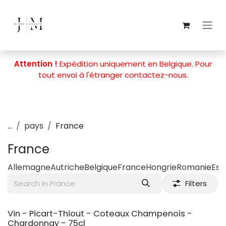
Skip to Content
Attention !
Expédition uniquement en Belgique. Pour
tout envoi à l'étranger
contactez-nous
.
...
pays
France
France
Allemagne
Autriche
Belgique
France
Hongrie
Romanie
Es
Filters
Vin - Picart-Thiout - Coteaux Champenois -
Chardonnay - 75cl