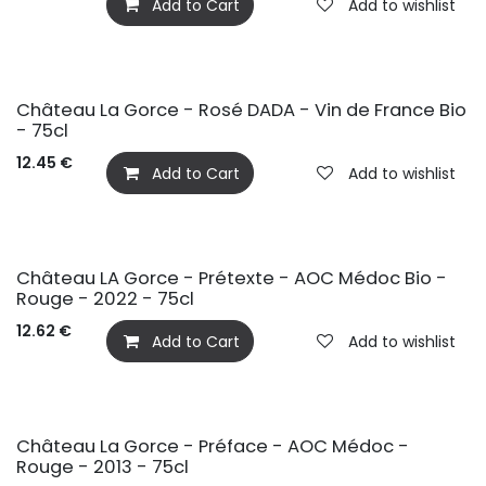
Add to Cart
Add to wishlist
BIO
Château La Gorce - Rosé DADA - Vin de France Bio
- 75cl
12.45
€
Add to Cart
Add to wishlist
BIO
Château LA Gorce - Prétexte - AOC Médoc Bio -
Rouge - 2022 - 75cl
12.62
€
Add to Cart
Add to wishlist
Château La Gorce - Préface - AOC Médoc -
Rouge - 2013 - 75cl