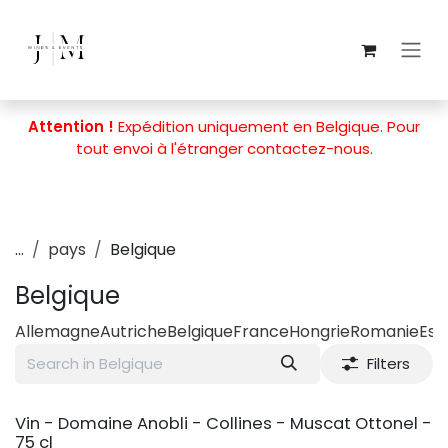
Skip to Content
Attention !
Expédition uniquement en Belgique. Pour
tout envoi à l'étranger
contactez-nous
.
...
pays
Belgique
Belgique
Allemagne
Autriche
Belgique
France
Hongrie
Romanie
Es
Filters
Vin - Domaine Anobli - Collines - Muscat Ottonel -
75 cl