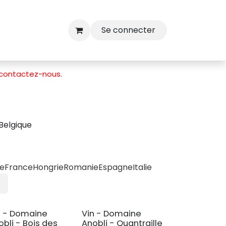
Se connecter
contactez-nous
.
Belgique
ue
France
Hongrie
Romanie
Espagne
Italie
n - Domaine
Vin - Domaine
obli - Bois des
Anobli - Quantraille