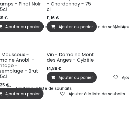
amps - Pinot Noir
- Chardonnay - 75
75cl
cl
39
€
11,16
€
Ajouter au panier
Ajouter à la liste de souhaits
Ajouter au panier
Ajouter à la liste de souhaits
Ajo
n Mousseux -
Vin - Domaine Mont
maine Anobli -
des Anges - Cybèle
ritage -
14,88
€
semblage - Brut
75cl
Ajouter au panier
Ajo
,25
€
Ajouter à la liste de souhaits
Ajouter au panier
Ajouter à la liste de souhaits