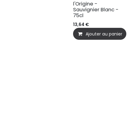
l'Origine -
Sauvignier Blanc -
75cl
13,64
€
Ajouter au panier
Où nous tr
stronomie et les vins rencontre
 20 ans d'expérience dans la