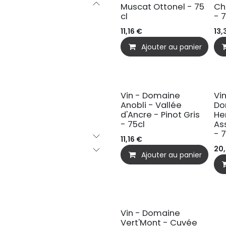
Muscat Ottonel - 75
Ch
cl
- 
11,16
€
13,
Ajouter au panier
Vin - Domaine
Vi
Anobli - Vallée
Do
d'Ancre - Pinot Gris
He
- 75cl
As
- 
11,16
€
20
Ajouter au panier
Vin - Domaine
Vert'Mont - Cuvée