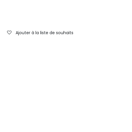
Ajouter à la liste de souhaits
ouver
Rue du Bois 156
Bois-de-Lessines 7866