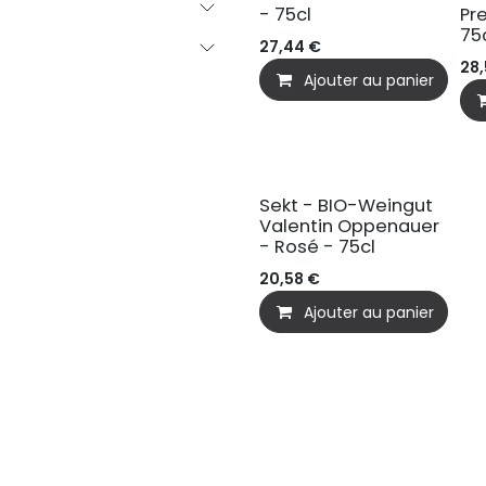
- 75cl
Pr
75
27,44
€
28,
Ajouter au panier
BIO
Sekt - BIO-Weingut
Valentin Oppenauer
- Rosé - 75cl
20,58
€
Ajouter au panier