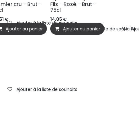
emier cru - Brut -
Fils - Rosé - Brut -
cl
75cl
51
€
14,05
€
Ajouter à la liste de souhaits
Ajouter au panier
Ajouter au panier
Ajouter à la liste de souhaits
Ajo
Ajouter à la liste de souhaits