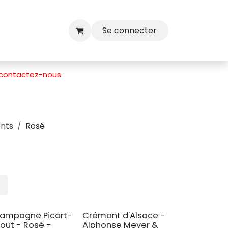
Se connecter
contactez-nous
.
ents
Rosé
ampagne Picart-
Crémant d'Alsace -
iout - Rosé -
Alphonse Meyer &