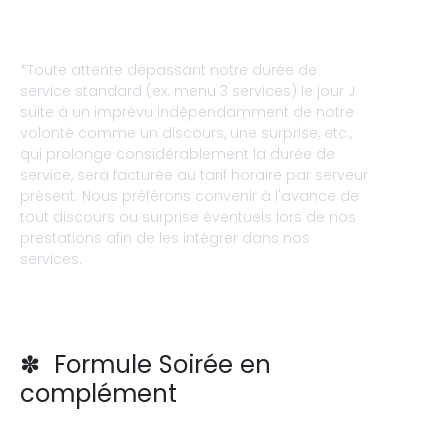
*Toute attente dépassant notre durée de
service standard (ex. menu 3 services) le jour J
suite à un imprévu indépendamment de notre
volonté comme un discours, une surprise, etc.,
qui prolonge considérablement la durée de
service, sera facturée au tarif horaire par serveur
présent. Nous préférons convenir à l'avance de
tout discours ou surprise éventuels lors de nos
prestations afin de les intégrer dans nos
services.
✽ Formule Soirée en
complément