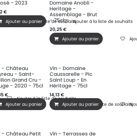
Rosé - 2023
Domaine Anobli -
Heritage -
02
€
Assemblage - Brut
- 75cl
Ajouter au panier
Ajouter à la liste de souhaits
Ajouter à la liste de souhaits
20,25
€
Ajouter au panier
Ajo
n - Château
Vin - Domaine
yreau - Saint-
Caussarelle - Pic
ilion Grand Cru -
Saint Loup - En
uge - 2020 - 75cl
Héritage - 75cl
35
€
14,13
€
Ajouter à la liste de souhaits
Ajouter au panier
Ajouter au panier
Ajouter à la liste de souhaits
Ajo
n - Château Petit
Vin - Terrasses de