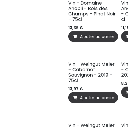
Vin - Domaine
Vi
Anobli - Bois des
An
Champs - Pinot Noir
- 
- 75cl
cl
13,39
€
11,1
Ajouter au panier
BIO
B
Vin - Weingut Meier
Vi
- Cabernet
- 
Sauvignon - 2019 -
20
75cl
8,3
13,97
€
Ajouter au panier
BIO
B
Vin - Weingut Meier
Vi