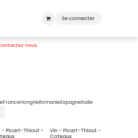
Se connecter
contactez-nous
.
ue
France
Hongrie
Romanie
Espagne
Italie
n - Picart-Thiout -
Vin - Picart-Thiout -
teaux
Coteaux