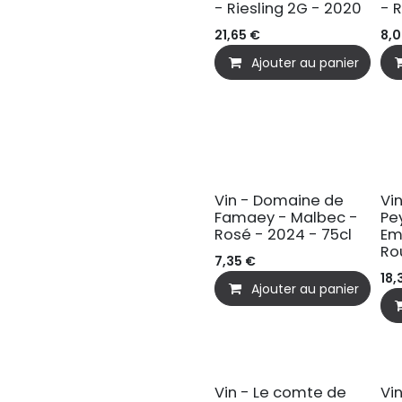
- Riesling 2G - 2020
- 
21,65
€
8,
Ajouter au panier
Vin - Domaine de
Vi
Famaey - Malbec -
Pe
Rosé - 2024 - 75cl
Em
Ro
7,35
€
18,
Ajouter au panier
Vin - Le comte de
Vi