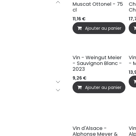
Muscat Ottonel - 75
Ch
cl
Ch
11,16
€
17,
Ajouter au panier
BIO
B
Vin - Weingut Meier
Vi
- Sauvignon Blanc -
- 
2023
13,
9,26
€
Ajouter au panier
Vin d'Alsace -
Vi
Alphonse Meyer &
Al