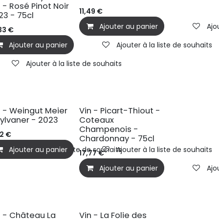
s - Rosé Pinot Noir
11,49
€
23 - 75cl
Ajouter au panier
Ajo
33
€
Ajouter au panier
Ajouter à la liste de souhaits
Ajouter à la liste de souhaits
IO
n - Weingut Meier
Vin - Picart-Thiout -
Sylvaner - 2023
Coteaux
Champenois -
02
€
Chardonnay - 75cl
Ajouter au panier
Ajouter à la liste de souhaits
Ajouter à la liste de souhaits
17,77
€
Ajouter au panier
Ajo
n - Château La
Vin - La Folie des