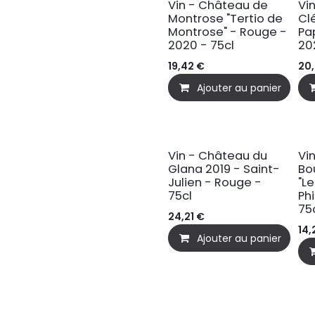
Vin - Château de
Vi
Montrose "Tertio de
Cl
Montrose" - Rouge -
Pa
2020 - 75cl
20
19,42
€
20
Ajouter au panier
Vin - Château du
Vi
Glana 2019 - Saint-
Bo
Julien - Rouge -
"L
75cl
Ph
75
24,21
€
14,
Ajouter au panier