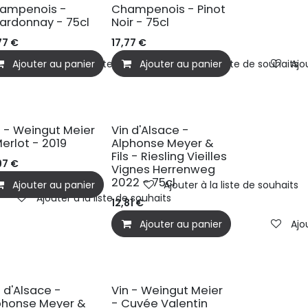
ampenois -
Champenois - Pinot
ardonnay - 75cl
Noir - 75cl
77
€
17,77
€
Ajouter au panier
Ajouter à la liste de souhaits
Ajouter au panier
Ajouter à la liste de souhaits
Ajo
IO
n - Weingut Meier
Vin d'Alsace -
Merlot - 2019
Alphonse Meyer &
Fils - Riesling Vieilles
97
€
Vignes Herrenweg
2022 - 75cl
Ajouter au panier
Ajouter à la liste de souhaits
Ajouter à la liste de souhaits
12,81
€
Ajouter au panier
Ajo
BIO
n d'Alsace -
Vin - Weingut Meier
phonse Meyer &
- Cuvée Valentin