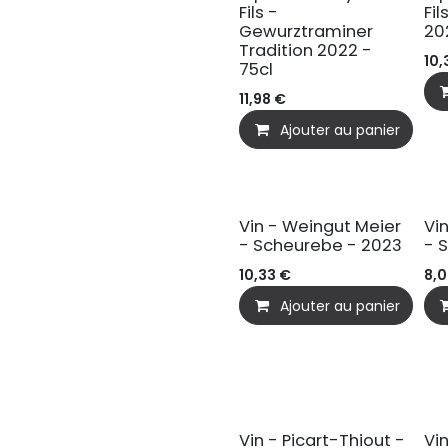
Fils -
Fil
Gewurztraminer
20
Tradition 2022 -
10,
75cl
11,98
€
Ajouter au panier
BIO
B
Vin - Weingut Meier
Vi
- Scheurebe - 2023
- 
10,33
€
8,
Ajouter au panier
Vin - Picart-Thiout -
Vi