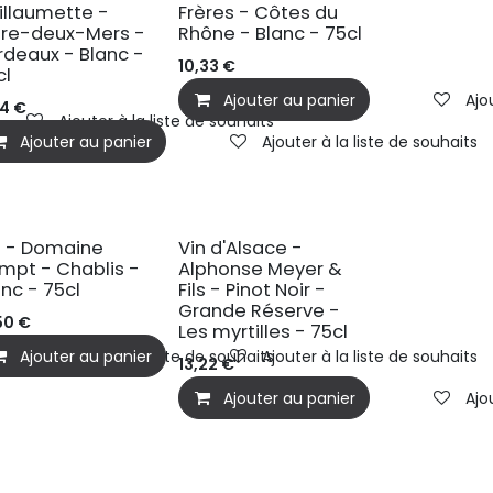
illaumette -
Frères - Côtes du
tre-deux-Mers -
Rhône - Blanc - 75cl
rdeaux - Blanc -
10,33
€
cl
Ajouter au panier
Ajo
44
€
Ajouter à la liste de souhaits
Ajouter au panier
Ajouter à la liste de souhaits
n - Domaine
Vin d'Alsace -
mpt - Chablis -
Alphonse Meyer &
anc - 75cl
Fils - Pinot Noir -
Grande Réserve -
50
€
Les myrtilles - 75cl
Ajouter au panier
Ajouter à la liste de souhaits
Ajouter à la liste de souhaits
13,22
€
Ajouter au panier
Ajo