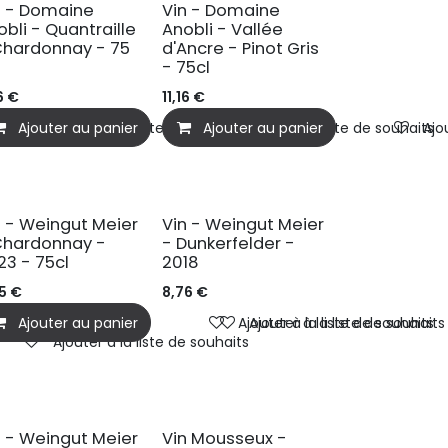
n - Domaine
Vin - Domaine
obli - Quantraille
Anobli - Vallée
Chardonnay - 75
d'Ancre - Pinot Gris
- 75cl
6
€
11,16
€
Ajouter au panier
Ajouter à la liste de souhaits
Ajouter au panier
Ajouter à la liste de souhaits
Ajo
IO
n - Weingut Meier
Vin - Weingut Meier
Chardonnay -
- Dunkerfelder -
23 - 75cl
2018
5
€
8,76
€
Ajouter au panier
Ajouter à la liste de souhaits
Ajouter à la liste de souhaits
Ajouter à la liste de souhaits
IO
n - Weingut Meier
Vin Mousseux -