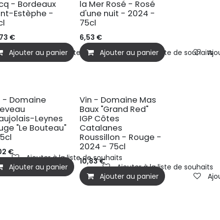
cq - Bordeaux
la Mer Rosé - Rosé
int-Estèphe -
d'une nuit - 2024 -
cl
75cl
,73
€
6,53
€
Ajouter au panier
Ajouter à la liste de souhaits
Ajouter au panier
Ajouter à la liste de souhaits
Ajo
n - Domaine
Vin - Domaine Mas
eveau
Baux "Grand Red"
aujolais-Leynes
IGP Côtes
uge "Le Bouteau"
Catalanes
75cl
Roussillon - Rouge -
2024 - 75cl
02
€
Ajouter à la liste de souhaits
10,83
€
Ajouter au panier
Ajouter à la liste de souhaits
Ajouter au panier
Ajo