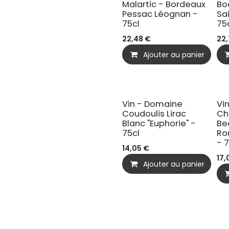
Malartic - Bordeaux
Bo
Pessac Léognan -
Sa
75cl
75
22,48
€
22
Ajouter au panier
Vin - Domaine
Vi
Coudoulis Lirac
Ch
Blanc "Euphorie" -
Be
75cl
Ro
- 
14,05
€
17,
Ajouter au panier