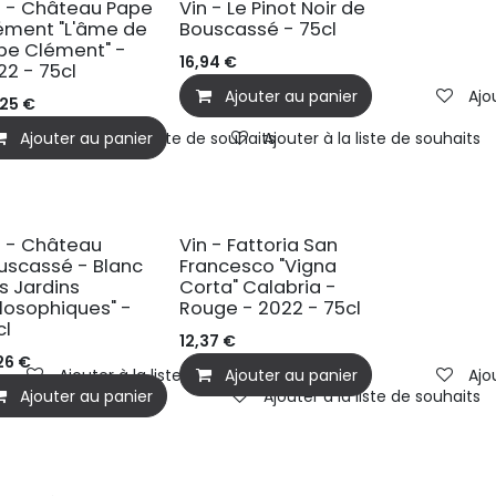
n - Château Pape
Vin - Le Pinot Noir de
ément "L'âme de
Bouscassé - 75cl
pe Clément" -
16,94
€
22 - 75cl
Ajouter au panier
Ajo
,25
€
Ajouter au panier
Ajouter à la liste de souhaits
Ajouter à la liste de souhaits
n - Château
Vin - Fattoria San
uscassé - Blanc
Francesco "Vigna
es Jardins
Corta" Calabria -
ilosophiques" -
Rouge - 2022 - 75cl
cl
12,37
€
26
€
Ajouter à la liste de souhaits
Ajouter au panier
Ajo
Ajouter au panier
Ajouter à la liste de souhaits