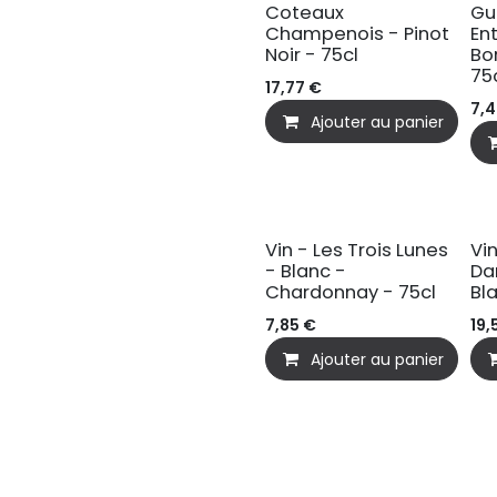
Coteaux
Gu
Champenois - Pinot
En
Noir - 75cl
Bo
75
17,77
€
7,
Ajouter au panier
Vin - Les Trois Lunes
Vi
- Blanc -
Da
Chardonnay - 75cl
Bl
7,85
€
19,
Ajouter au panier