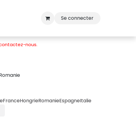
Se connecter
contactez-nous
.
Romanie
ue
France
Hongrie
Romanie
Espagne
Italie