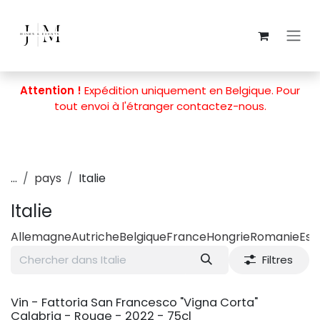
Se rendre au contenu
Attention !
Expédition uniquement en Belgique. Pour
tout envoi à l'étranger
contactez-nous
.
...
pays
Italie
Italie
Allemagne
Autriche
Belgique
France
Hongrie
Romanie
Es
Filtres
Vin - Fattoria San Francesco "Vigna Corta"
Calabria - Rouge - 2022 - 75cl