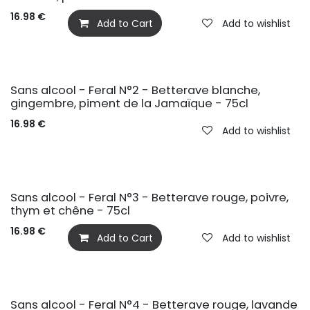
16.98
€
Add to Cart
Add to wishlist
BIO
Sans alcool - Feral N°2 - Betterave blanche,
gingembre, piment de la Jamaïque - 75cl
16.98
€
Add to wishlist
BIO
Sans alcool - Feral N°3 - Betterave rouge, poivre,
thym et chêne - 75cl
16.98
€
Add to Cart
Add to wishlist
BIO
Sans alcool - Feral N°4 - Betterave rouge, lavande