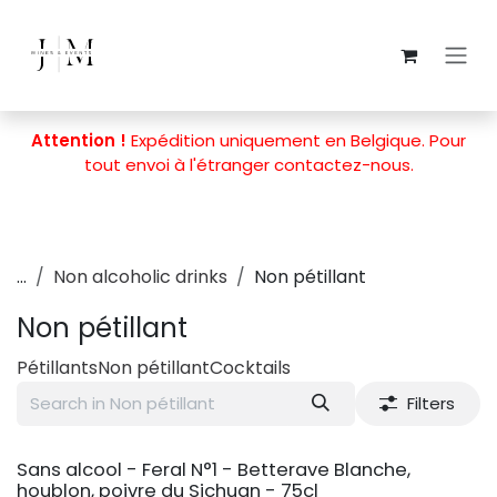
Skip to Content
Attention !
Expédition uniquement en Belgique. Pour
tout envoi à l'étranger
contactez-nous
.
...
Non alcoholic drinks
Non pétillant
Non pétillant
Pétillants
Non pétillant
Cocktails
Filters
BIO
Sans alcool - Feral N°1 - Betterave Blanche,
houblon, poivre du Sichuan - 75cl