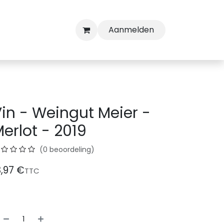
Aanmelden
in - Weingut Meier -
erlot - 2019
(0 beoordeling)
3,97
€
TTC