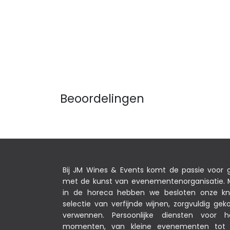
Beoordelingen
Bij JM Wines & Events komt de passie voor
met de kunst van evenementenorganisatie. M
in de horeca hebben we besloten onze k
selectie van verfijnde wijnen, zorgvuldig g
verwennen. Persoonlijke diensten voor 
momenten, van kleine evenementen tot s