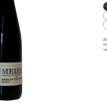
A
Ge
Ve