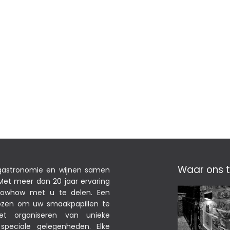
Waar ons t
 gastronomie en wijnen samen
et meer dan 20 jaar ervaring
nowhow met u te delen. Een
ekozen om uw smaakpapillen te
het organiseren van unieke
peciale gelegenheden. Elke