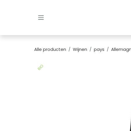
Overslaan naar inhoud
Alle producten
Wijnen
pays
Allemag
BIO