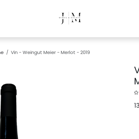
ne
Vin - Weingut Meier - Merlot - 2019
V
M
1