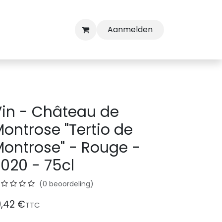
Aanmelden
in - Château de
ontrose "Tertio de
ontrose" - Rouge -
020 - 75cl
(0 beoordeling)
9,42
€
TTC