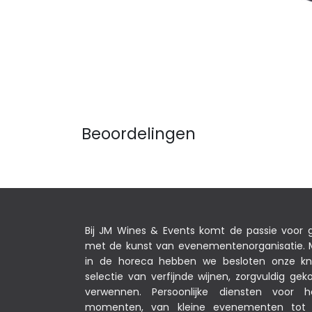
Beoordelingen
Bij JM Wines & Events komt de passie voor
met de kunst van evenementenorganisatie. M
in de horeca hebben we besloten onze k
selectie van verfijnde wijnen, zorgvuldig g
verwennen. Persoonlijke diensten voor 
momenten, van kleine evenementen tot s