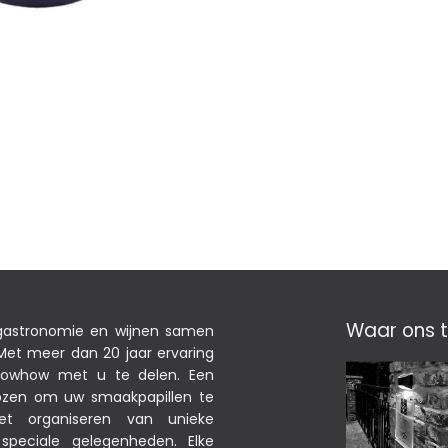
Waar ons t
 gastronomie en wijnen samen
et meer dan 20 jaar ervaring
nowhow met u te delen. Een
ekozen om uw smaakpapillen te
het organiseren van unieke
peciale gelegenheden. Elke