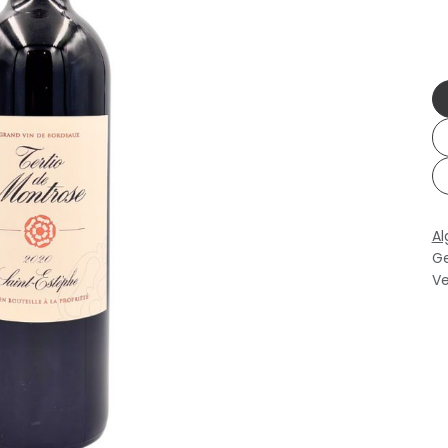
A
Ge
Ve