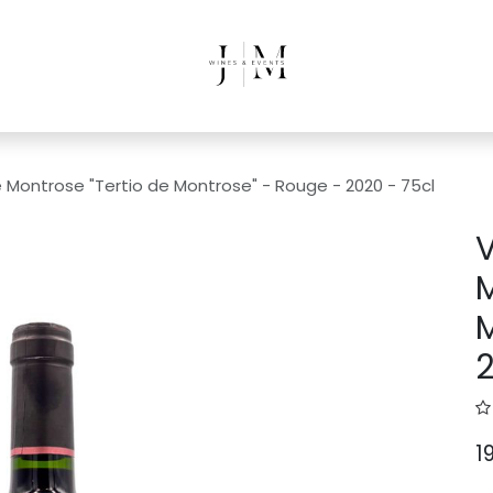
 Montrose "Tertio de Montrose" - Rouge - 2020 - 75cl
V
M
M
2
1