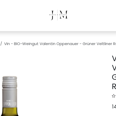
Vin - BIO-Weingut Valentin Oppenauer - Grüner Veltliner 
V
V
G
R
1