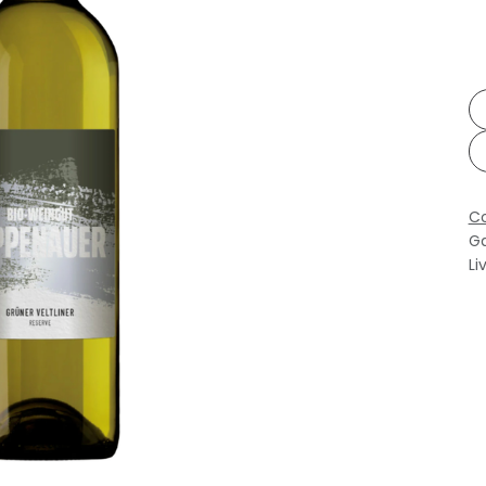
Co
Ga
Li