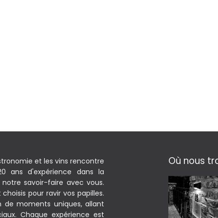
Où nous tr
stronomie et les vins rencontre
 20 ans d'expérience dans la
notre savoir-faire avec vous.
hoisis pour ravir vos papilles.
on de moments uniques, allant
iaux. Chaque expérience est