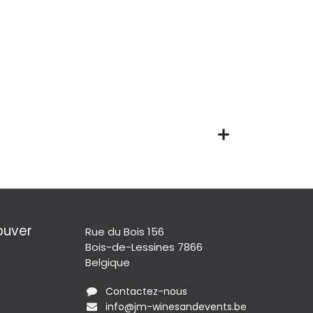
ouver
Rue du Bois 156
Bois-de-Lessines 7866
Belgique
Contactez-nous
info@jm-winesandevents.be