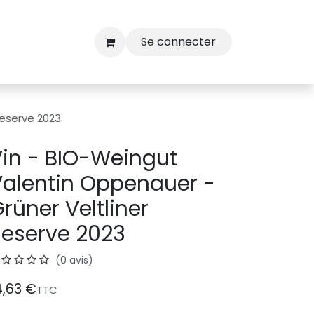
Se connecter
Reserve 2023
in - BIO-Weingut
alentin Oppenauer -
rüner Veltliner
eserve 2023
(0 avis)
4,63
€
TTC