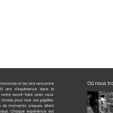
Où nous tr
stronomie et les vins rencontre
 20 ans d'expérience dans la
notre savoir-faire avec vous.
hoisis pour ravir vos papilles.
on de moments uniques, allant
iaux. Chaque expérience est