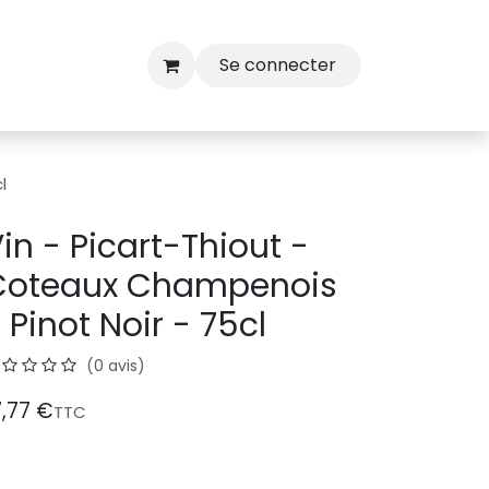
Se connecter
l
in - Picart-Thiout -
Coteaux Champenois
 Pinot Noir - 75cl
(0 avis)
7,77
€
TTC