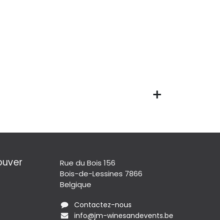
ouver
Rue du Bois 156
Bois-de-Lessines 7866
Belgique
Contactez-nous
info@jm-winesandevents.be