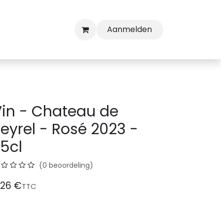
Aanmelden
in - Chateau de
eyrel - Rosé 2023 -
5cl
(0 beoordeling)
,26
€
TTC