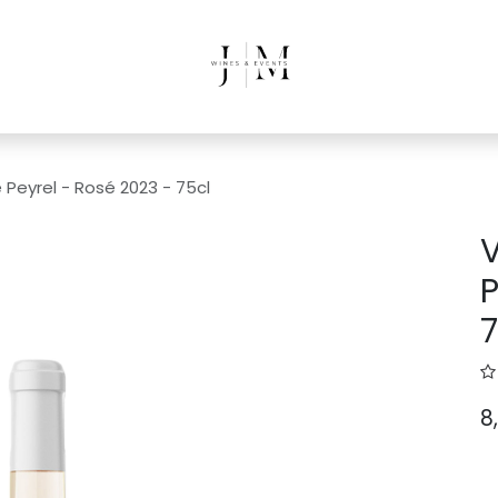
 Peyrel - Rosé 2023 - 75cl
V
P
7
8