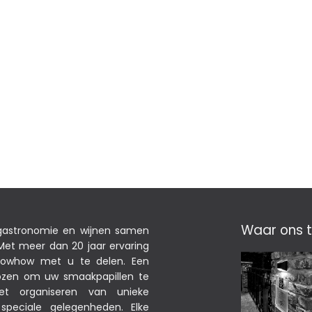
Waar ons t
 gastronomie en wijnen samen
et meer dan 20 jaar ervaring
nowhow met u te delen. Een
ekozen om uw smaakpapillen te
het organiseren van unieke
peciale gelegenheden. Elke