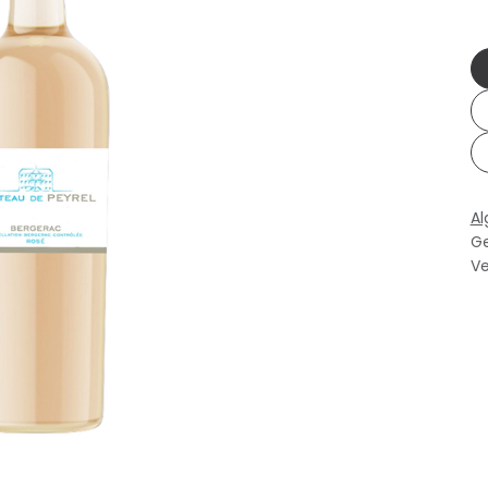
A
Ge
Ve