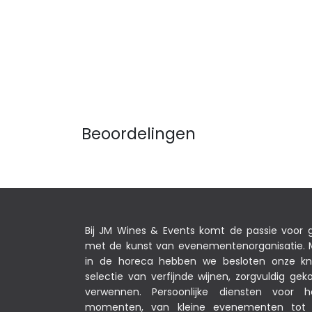
Beoordelingen
Bij JM Wines & Events komt de passie voor
met de kunst van evenementenorganisatie. M
in de horeca hebben we besloten onze k
selectie van verfijnde wijnen, zorgvuldig g
verwennen. Persoonlijke diensten voor 
momenten, van kleine evenementen tot s