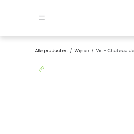
Overslaan naar inhoud
Alle producten
Wijnen
Vin - Chateau de
BIO