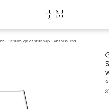
n - Schuimwijn of stille wijn - Absolus 32cl
S
w
3