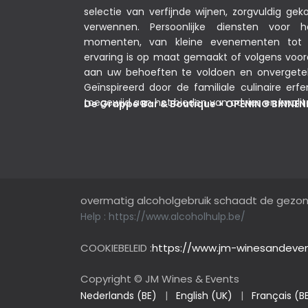
selectie van verfijnde wijnen, zorgvuldig g
verwennen. Persoonlijke diensten voor 
momenten, van kleine evenementen tot s
ervaring is op maat gemaakt of volgens voo
aan uw behoeften te voldoen en onvergeteli
Geïnspireerd door de familiale culinaire erfe
toegewijd aan het bieden van advies en kwalit
De Grappe Bar & Boutique > OPENING BINNE
overmatig alcoholgebruik schaadt de gezo
Help :
https://www.alcoholhulp.be/
COOKIEBELEID :
https://www.jm-winesandeven
Copyright © JM Wines & Events
Nederlands (BE)
|
English (UK)
|
Français (B