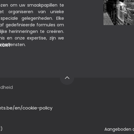
ekozen om uw smaakpapillen te
het organiseren van unieke
peciale gelegenheden. Elke
raf gedefinieerde formules om
jke herinneringen te creëren.
nis en onze expertise, zijn we
eitsdiensten.
NKORT
ndheid
ts.be/en/cookie-policy
E)
Aangeboden 