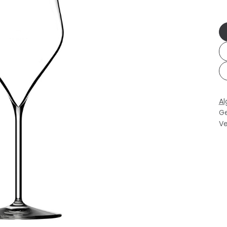
A
Ge
Ve