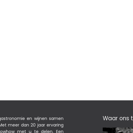
Waar ons t
 gastronomie en wijnen samen
et meer dan 20 jaar ervaring
nowhow met u te delen. Een