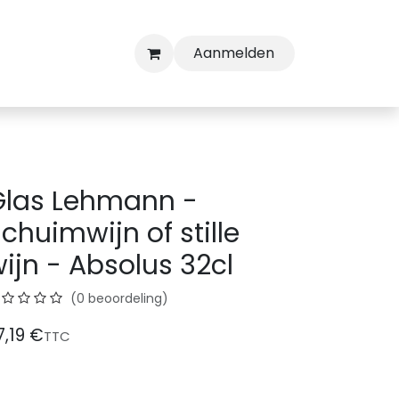
Aanmelden
Glas Lehmann -
chuimwijn of stille
ijn - Absolus 32cl
(0 beoordeling)
7,19
€
TTC