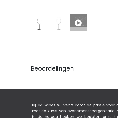
Beoordelingen
Bij JM Wines & Events komt de passie voor
met de kunst van evenementenorganisatie. M
in de horeca hebben we besloten onze k