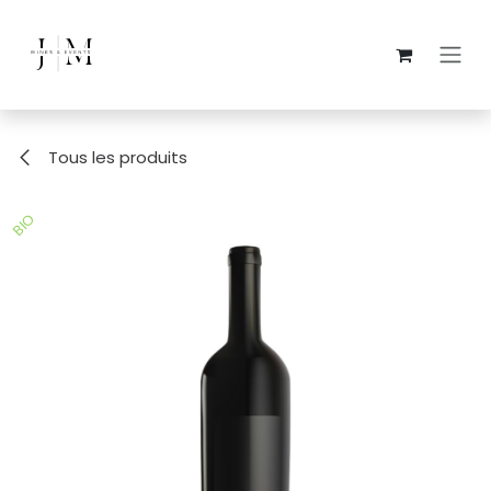
Se rendre au contenu
Tous les produits
BIO