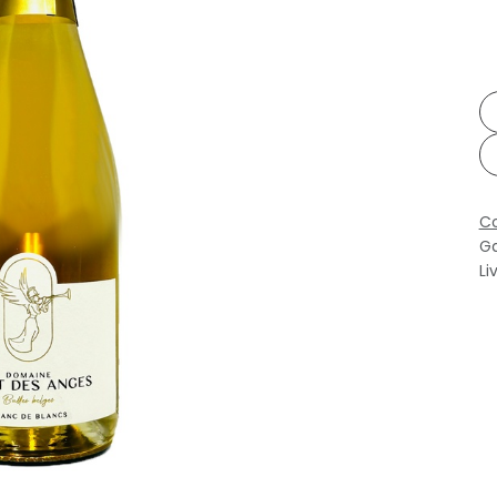
Co
Ga
Li