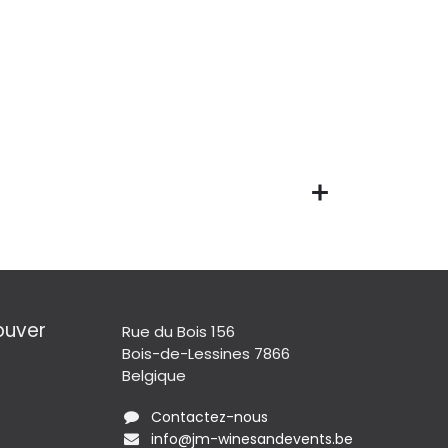
ouver
Rue du Bois 156
Bois-de-Lessines 7866
Belgique
Contactez-nous
info@jm-winesandevents.be