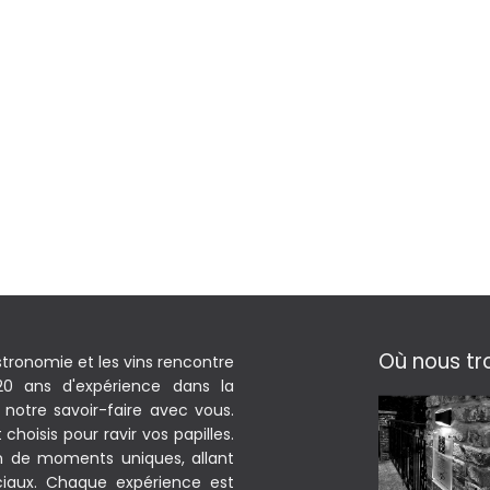
Où nous tr
stronomie et les vins rencontre
 20 ans d'expérience dans la
notre savoir-faire avec vous.
hoisis pour ravir vos papilles.
on de moments uniques, allant
iaux. Chaque expérience est