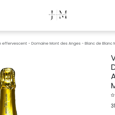
n effervescent - Domaine Mont des Anges - Blanc de Blanc Mi
V
A
M
3