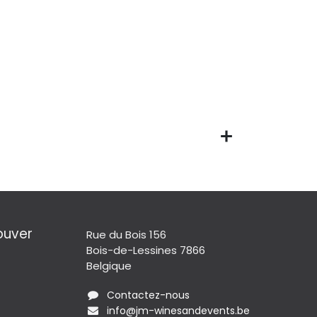
ouver
Rue du Bois 156
Bois-de-Lessines 7866
Belgique
Contactez-nous
info@jm-winesandevents.be