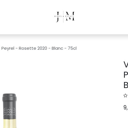
Peyrel - Rosette 2020 - Blanc - 75cl
V
P
B
9