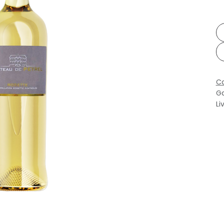
Co
Ga
Li