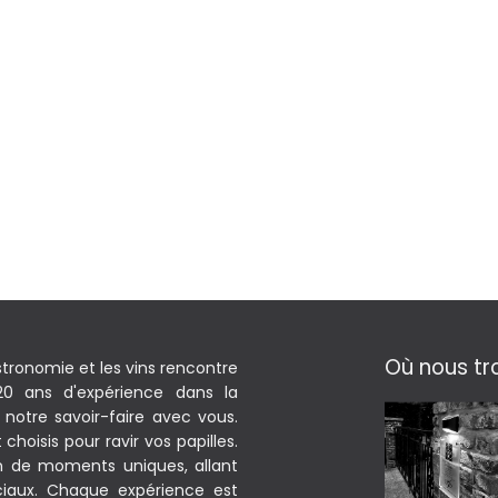
Où nous tr
stronomie et les vins rencontre
 20 ans d'expérience dans la
notre savoir-faire avec vous.
hoisis pour ravir vos papilles.
on de moments uniques, allant
iaux. Chaque expérience est