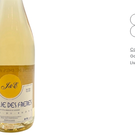
Co
Ga
Li