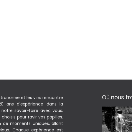
Où nous tr
stronomie et les vins rencontre
 20 ans d'expérience dans la
notre savoir-faire avec vous.
hoisis pour ravir vos papilles.
on de moments uniques, allant
iaux. Chaque expérience est