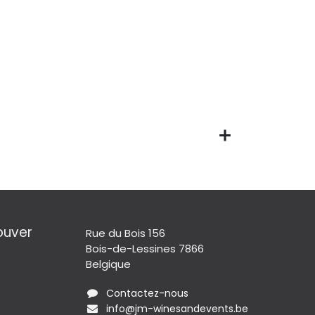
ouver
Rue du Bois 156
Bois-de-Lessines 7866
Belgique
Contactez-nous
info@jm-winesandevents.be