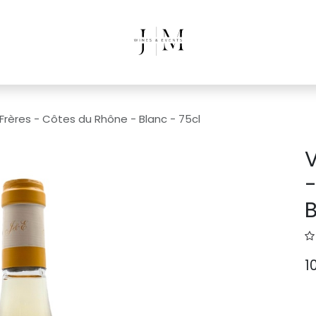
s Frères - Côtes du Rhône - Blanc - 75cl
V
-
B
1