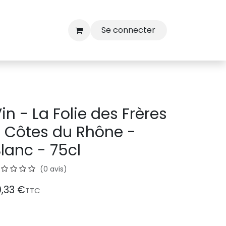
Se connecter
in - La Folie des Frères
 Côtes du Rhône -
lanc - 75cl
(0 avis)
0,33
€
TTC