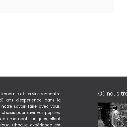
Où nous tr
stronomie et les vins rencontre
 20 ans d'expérience dans la
notre savoir-faire avec vous.
hoisis pour ravir vos papilles.
on de moments uniques, allant
iaux. Chaque expérience est