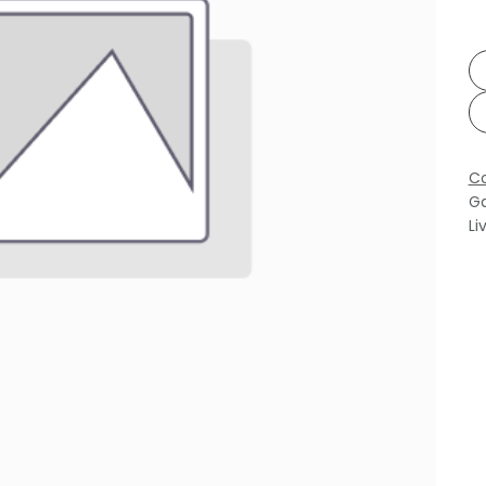
Co
Ga
Li