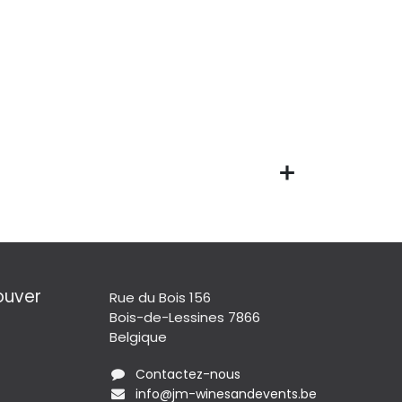
ouver
Rue du Bois 156
Bois-de-Lessines 7866
Belgique
Contactez-nous
info@jm-winesandevents.be