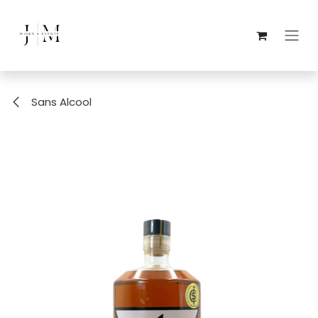
Se rendre au contenu
Sans Alcool