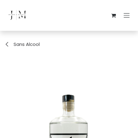
Se rendre au contenu
Sans Alcool