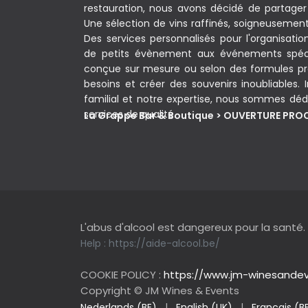
restauration, nous avons décidé de partager 
Une sélection de vins raffinés, soigneusement c
Des services personnalisés pour l'organisati
de petits évènement aux événements spéc
conçue sur mesure ou selon des formules pr
besoins et créer des souvenirs inoubliables. In
familial et notre expertise, nous sommes dédi
services de qualité.
La Grappe Bar & Boutique > OUVERTURE PR
L'abus d'alcool est dangereux pour la santé.
Help :
https://aide-alcool.be/
COOKIE POLICY :
https://www.jm-winesandev
Copyright © JM Wines & Events
Nederlands (BE)
|
English (UK)
|
Français (B