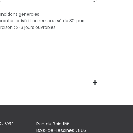
nditions générales
rantie satisfait ou remboursé de 30 jours
vraison : 2-3 jours ouvrables
ouver
Rue du Bois 156
Bois-de-Lessines 7866