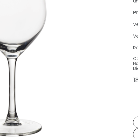
un
Pr
Ve
Ve
Ré
Co
Ha
Di
1