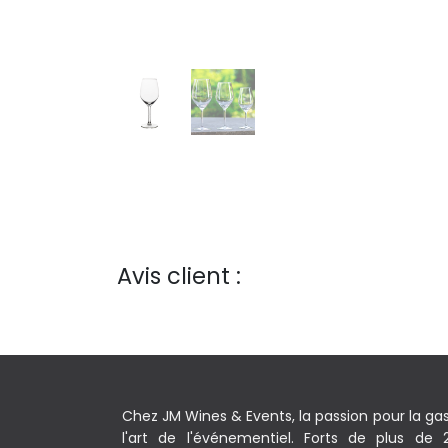
Avis client :
Chez JM Wines & Events, la passion pour la ga
l'art de l'événementiel. Forts de plus de