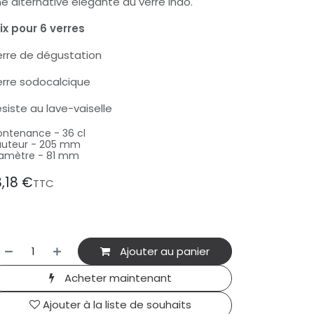
e alternative élégante au verre Inao.
ix pour 6 verres
rre de dégustation
rre sodocalcique
siste au lave-vaiselle
ntenance - 36 cl
uteur - 205 mm
amètre - 81 mm
8,18
€
TTC
Ajouter au panier
Acheter maintenant
Ajouter à la liste de souhaits