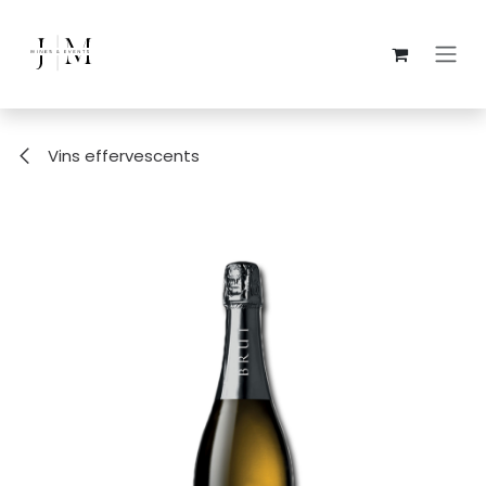
Overslaan naar inhoud
Vins effervescents