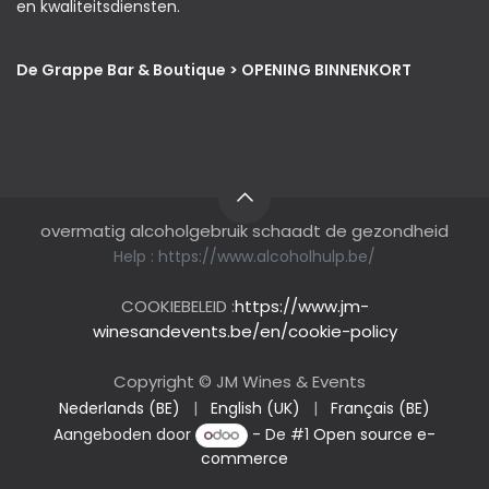
en kwaliteitsdiensten.
De Grappe Bar & Boutique > OPENING BINNENKORT
overmatig alcoholgebruik schaadt de gezondheid
Help :
https://www.alcoholhulp.be/
COOKIEBELEID :
https://www.jm-
winesandevents.be/en/cookie-policy
Copyright © JM Wines & Events
Nederlands (BE)
|
English (UK)
|
Français (BE)
Aangeboden door
- De #1
Open source e-
commerce