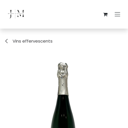
Overslaan naar inhoud
Vins effervescents