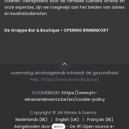
creëren. Geïnspireerd door de familiale culinaire erfenis en
onze expertise, zijn we toegewijd aan het bieden van advies
en kwaliteitsdiensten.
De Grappe Bar & Boutique > OPENING BINNENKORT
overmatig alcoholgebruik schaadt de gezondheid
Help :
https://www.alcoholhulp.be/
COOKIEBELEID :
https://www.jm-
winesandevents.be/en/cookie-policy
Copyright © JM Wines & Events
Nederlands (BE)
|
English (UK)
|
Français (BE)
Aangeboden door
- De #1
Open source e-