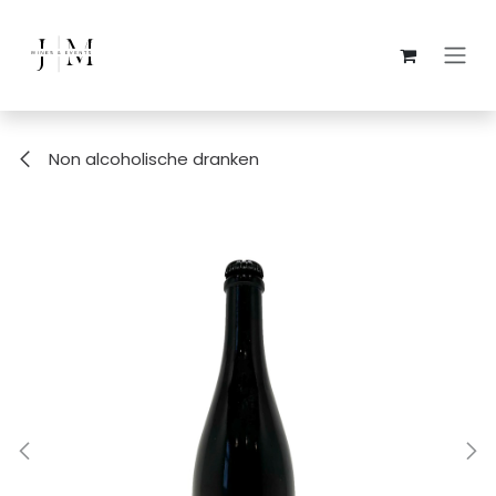
Overslaan naar inhoud
Non alcoholische dranken