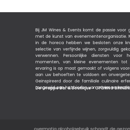
Bij JM Wines & Events komt de passie voor
met de kunst van evenementenorganisatie. M
in de horeca hebben we besloten onze k
selectie van verfijnde wijnen, zorgvuldig g
verwennen. Persoonlijke diensten voor 
momenten, van kleine evenementen tot s
ervaring is op maat gemaakt of volgens voo
aan uw behoeften te voldoen en onvergeteli
Geïnspireerd door de familiale culinaire erfe
toegewijd aan het bieden van advies en kwalit
De Grappe Bar & Boutique > OPENING BINNE
overmatig alcoholgebruik schaadt de gezo