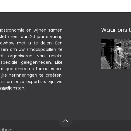
Waar ons t
 gastronomie en wijnen samen
et meer dan 20 jaar ervaring
nowhow met u te delen. Een
ekozen om uw smaakpapillen te
het organiseren van unieke
peciale gelegenheden. Elke
raf gedefinieerde formules om
jke herinneringen te creëren.
nis en onze expertise, zijn we
eitsdiensten.
NKORT
ndheid