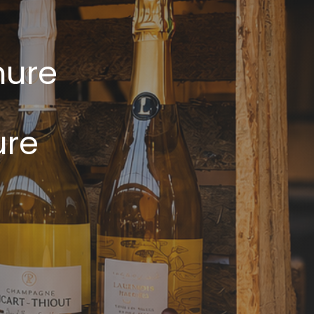
hure
ure