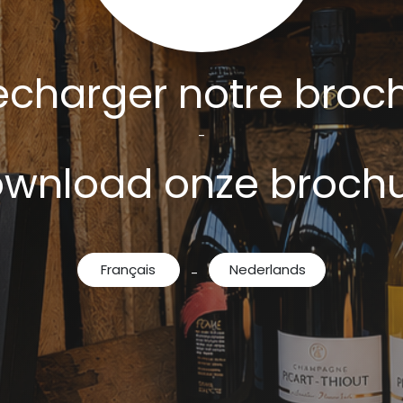
echarger notre broc
-
wnload onze broch
Français
Nederlands
-