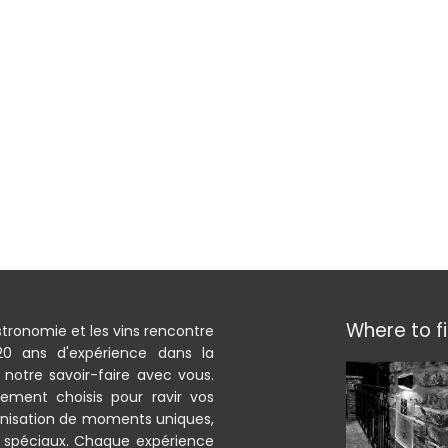
Where to fi
stronomie et les vins rencontre
 20 ans d'expérience dans la
notre savoir-faire avec vous.
sement choisis pour ravir vos
rganisation de moments uniques,
 spéciaux. Chaque expérience