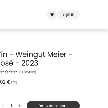
Sign in
in - Weingut Meier -
osé - 2023
(0 review)
.02
€
TTC
Add to cart