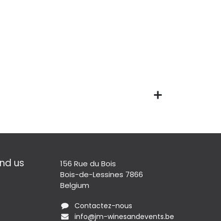
nd us​
156 Rue du Bois
Bois-de-Lessines 7866
Belgium
Contactez-nous
info@jm-winesandevents.be