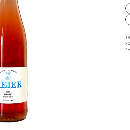
Te
3
Sh