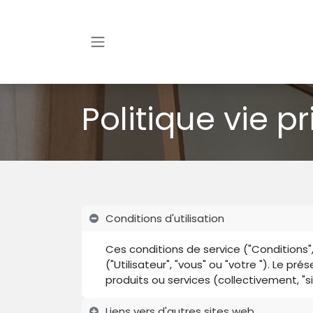
Skip to Content
Politique vie p
Conditions d'utilisation
Ces conditions de service ("Conditions",
("Utilisateur", "vous" ou "votre "). Le p
produits ou services (collectivement, "s
Liens vers d'autres sites web