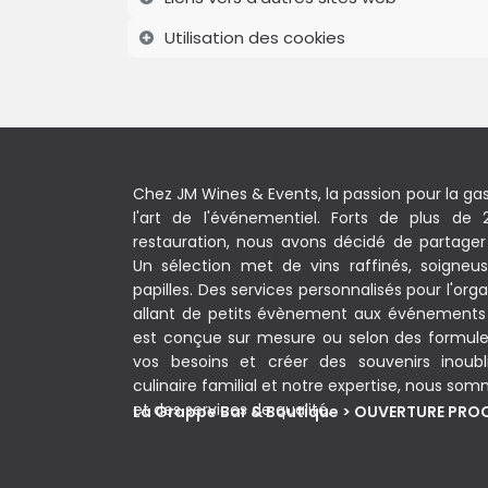
Utilisation des cookies
Chez JM Wines & Events, la passion pour la ga
l'art de l'événementiel. Forts de plus de
restauration, nous avons décidé de partager 
Un sélection met de vins raffinés, soigneu
papilles. Des services personnalisés pour l'o
allant de petits évènement aux événements
est conçue sur mesure ou selon des formule
vos besoins et créer des souvenirs inoublia
culinaire familial et notre expertise, nous som
et des services de qualité.
La Grappe Bar & Boutique > OUVERTURE PR