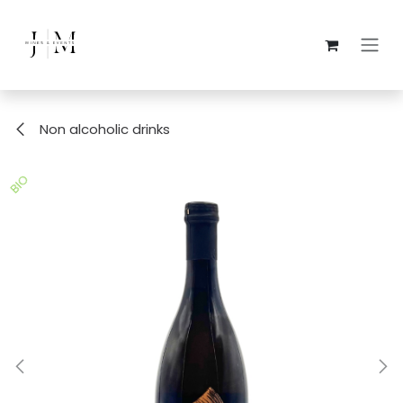
Skip to Content
Non alcoholic drinks
BIO
BIO